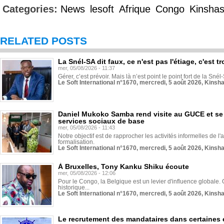
Categories:
News
lesoft
Afrique
Congo
Kinsha
RELATED POSTS
La Snél-SA dit faux, ce n'est pas l'étiage, c'est
mer, 05/08/2026 - 11:37
Gérer, c’est prévoir. Mais là n’est point le point fort de la Sn
Le Soft International n°1670, mercredi, 5 août 2026, Kinsh
Daniel Mukoko Samba rend visite au GUCE et se
services sociaux de base
mer, 05/08/2026 - 11:43
Notre objectif est de rapprocher les activités informelles de l'
formalisation.
Le Soft International n°1670, mercredi, 5 août 2026, Kinsh
À Bruxelles, Tony Kanku Shiku écoute
mer, 05/08/2026 - 12:06
Pour le Congo, la Belgique est un levier d'influence globale. O
historique...
Le Soft International n°1670, mercredi, 5 août 2026, Kinsh
Le recrutement des mandataires dans certaines 