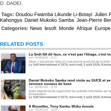
D. DADEI.
Tags:
Doudou Fwamba Likunde Li-Botayi
Julien 
Kahongya
Daniel Mukoko Samba
Jean-Pierre B
Categories:
News
lesoft
Monde
Afrique
Europe
RELATED POSTS
La Snél-SA dit faux, ce n'est pas l'étiage, c'est
mer, 05/08/2026 - 11:37
Gérer, c’est prévoir. Mais là n’est point le point fort de la Sn
Le Soft International n°1670, mercredi, 5 août 2026, Kinsh
Daniel Mukoko Samba rend visite au GUCE et se
services sociaux de base
mer, 05/08/2026 - 11:43
Notre objectif est de rapprocher les activités informelles de l'
formalisation.
Le Soft International n°1670, mercredi, 5 août 2026, Kinsh
À Bruxelles, Tony Kanku Shiku écoute
mer, 05/08/2026 - 12:06