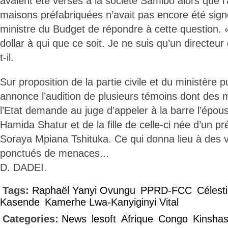
avaient été versés à la société Samibo alors que l
maisons préfabriquées n’avait pas encore été sign
ministre du Budget de répondre à cette question. 
dollar à qui que ce soit. Je ne suis qu’un directeur
t-il.
Sur proposition de la partie civile et du ministère pu
annonce l’audition de plusieurs témoins dont des m
l’Etat demande au juge d’appeler à la barre l’épou
Hamida Shatur et de la fille de celle-ci née d’un p
Soraya Mpiana Tshituka. Ce qui donna lieu à des 
ponctués de menaces...
D. DADEI.
Tags:
Raphaël Yanyi Ovungu
PPRD-FCC
Célest
Kasende
Kamerhe Lwa-Kanyiginyi Vital
Categories:
News
lesoft
Afrique
Congo
Kinsha