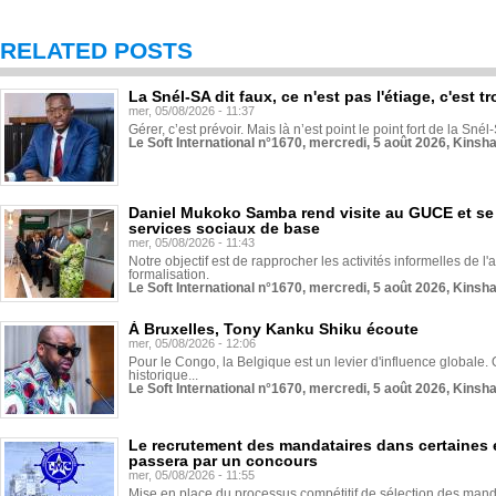
RELATED POSTS
La Snél-SA dit faux, ce n'est pas l'étiage, c'est
mer, 05/08/2026 - 11:37
Gérer, c’est prévoir. Mais là n’est point le point fort de la Sn
Le Soft International n°1670, mercredi, 5 août 2026, Kinsh
Daniel Mukoko Samba rend visite au GUCE et se
services sociaux de base
mer, 05/08/2026 - 11:43
Notre objectif est de rapprocher les activités informelles de l'
formalisation.
Le Soft International n°1670, mercredi, 5 août 2026, Kinsh
À Bruxelles, Tony Kanku Shiku écoute
mer, 05/08/2026 - 12:06
Pour le Congo, la Belgique est un levier d'influence globale. O
historique...
Le Soft International n°1670, mercredi, 5 août 2026, Kinsh
Le recrutement des mandataires dans certaines 
passera par un concours
mer, 05/08/2026 - 11:55
Mise en place du processus compétitif de sélection des manda