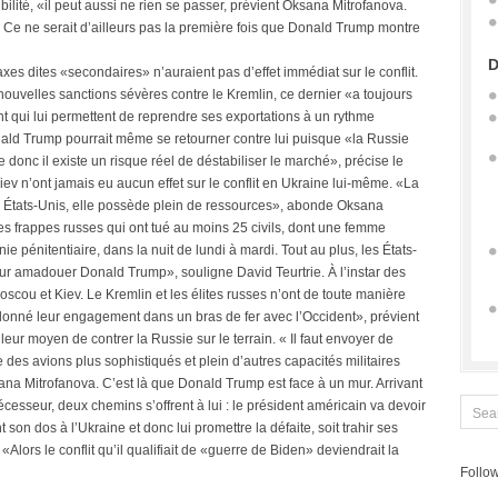
ité, «il peut aussi ne rien se passer, prévient Oksana Mitrofanova.
». Ce ne serait d’ailleurs pas la première fois que Donald Trump montre
D
xes dites «secondaires» n’auraient pas d’effet immédiat sur le conflit.
ouvelles sanctions sévères contre le Kremlin, ce dernier «a toujours
 qui lui permettent de reprendre ses exportations à un rythme
nald Trump pourrait même se retourner contre lui puisque «la Russie
 donc il existe un risque réel de déstabiliser le marché», précise le
iev n’ont jamais eu aucun effet sur le conflit en Ukraine lui-même. «La
es États-Unis, elle possède plein de ressources», abonde Oksana
es frappes russes qui ont tué au moins 25 civils, dont une femme
 pénitentiaire, dans la nuit de lundi à mardi. Tout au plus, les États-
ur amadouer Donald Trump», souligne David Teurtrie. À l’instar des
scou et Kiev. Le Kremlin et les élites russes n’ont de toute manière
 donné leur engagement dans un bras de fer avec l’Occident», prévient
leur moyen de contrer la Russie sur le terrain. « Il faut envoyer de
des avions plus sophistiqués et plein d’autres capacités militaires
ana Mitrofanova. C’est là que Donald Trump est face à un mur. Arrivant
esseur, deux chemins s’offrent à lui : le président américain va devoir
son dos à l’Ukraine et donc lui promettre la défaite, soit trahir ses
 «Alors le conflit qu’il qualifiait de «guerre de Biden» deviendrait la
Follow