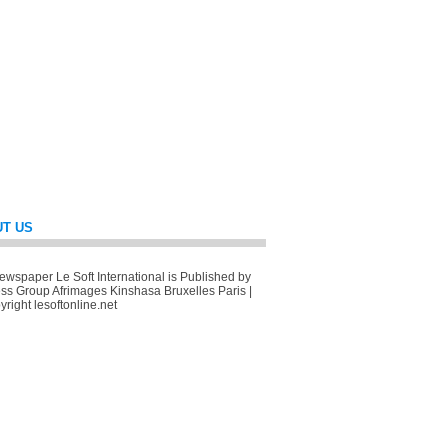
T US
wspaper Le Soft International is Published by
ss Group Afrimages Kinshasa Bruxelles Paris |
right lesoftonline.net