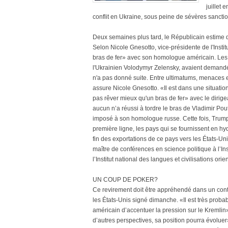
juillet
conflit en Ukraine, sous peine de sévères sanctions
Deux semaines plus tard, le Républicain estime 
Selon Nicole Gnesotto, vice-présidente de l'Insti
bras de fer» avec son homologue américain. Les
l'Ukrainien Volodymyr Zelensky, avaient demandé 
n'a pas donné suite. Entre ultimatums, menaces e
assure Nicole Gnesotto. «Il est dans une situation 
pas rêver mieux qu'un bras de fer» avec le dirigea
aucun n’a réussi à tordre le bras de Vladimir Pou
imposé à son homologue russe. Cette fois, Trump
première ligne, les pays qui se fournissent en hyd
fin des exportations de ce pays vers les États-Un
maître de conférences en science politique à l’In
l’Institut national des langues et civilisations orie
UN COUP DE POKER?
Ce revirement doit être appréhendé dans un cont
les États-Unis signé dimanche. «Il est très pro
américain d’accentuer la pression sur le Kremlin»
d’autres perspectives, sa position pourra évoluer»