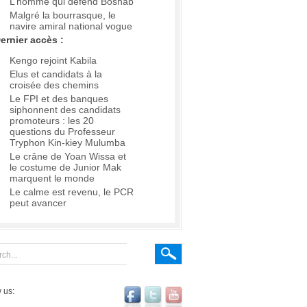
L’homme qui défend Boshab
Malgré la bourrasque, le
navire amiral national vogue
ernier accès :
Kengo rejoint Kabila
Elus et candidats à la
croisée des chemins
Le FPI et des banques
siphonnent des candidats
promoteurs : les 20
questions du Professeur
Tryphon Kin-kiey Mulumba
Le crâne de Yoan Wissa et
le costume de Junior Mak
marquent le monde
Le calme est revenu, le PCR
peut avancer
 us: