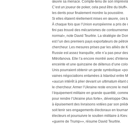
œuvre sa menace. Compte-tenu de son imprévisibil
C’est un joueur de poker, cela peut être du bluff
les dents pour finalement mordre la poussière.
Si elles étaient réellement mises en œuvre, ces ta
À chaque fois que l’Union européenne a pris de n
fini pas trouvé des mécanismes de contournement
normal», note David Teurtrie. La stratégie de Do
est l’un des premiers pays exportateurs de pétrole
chercheur. Les mesures prises par les alliés de K
Russie est assez tranquille, elle n’a pas peur d
Mitrofanova. Elle l’a encore montré avec d'intens
enceinte et une quinzaine de détenus d’une colonie
Unis pourraient obtenir un geste symbolique «po
vaines négociations entamées à Istanbul entre Mo
«aucun intérêt à plier devant un ultimatum étant
le chercheur. Armer l’Ukraine reste encore le meil
l’équipement militaire en grande quantité, comme 
pour rendre l’Ukraine plus forte», développe Oks
à épuisement des livraisons votées par son prédéc
soit tenir ses engagements électoraux en tournant 
électeurs et poursuivre le soutien militaire à Kiev.
«guerre de Trump»», résume David Teurtrie.