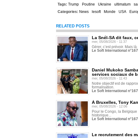
Tags:
Trump
Poutine
Ukraine
ultimatum
sa
Categories:
News
lesoft
Monde
USA
Euro
RELATED POSTS
La Snél-SA dit faux, c
mer, 05/08/2026 - 11:37
Gérer, c’est prévoir. Mais là
Le Soft International n°16
Daniel Mukoko Samba 
services sociaux de 
mer, 05/08/2026 - 11:43
Notre objectif est de rapproc
formalisation.
Le Soft International n°16
À Bruxelles, Tony Ka
mer, 05/08/2026 - 12:06
Pour le Congo, la Belgique e
historique...
Le Soft International n°16
Le recrutement des m