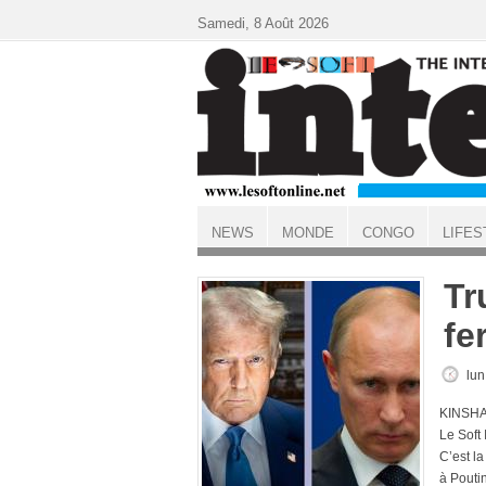
Aller au contenu principal
Samedi, 8 Août 2026
NEWS
MONDE
CONGO
LIFES
ACCUEIL
Tr
fe
lun
KINSHA
Le Soft
C’est l
à Poutin