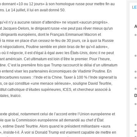
 en donnant «10 ou 12 jours» à son homologue russe pour mettre fin au
LE
. Le 14 juillet, il lui en avait donné 50.
qu'«il n’y a aucune raison d’attendre» ne voyant «aucun progrès».
A
tut Jacques-Delors, le dirigeant russe «ne peut pas rêver mieux qu'un
 dirigeants européens, dont le Français Emmanuel Macron et
la mise en place d'un cessez-le-feu de 30 jours, ce à quoi la Russie
t négociations, Poutine semble en plein bras de fer qu'«il adore»,
où il négocie, il est d'égal à égal avec les États-Unis, donc il ne peut
nt américain. Cet ultimatum est loin d’être le premier. Pour l’heure,
tine. C’est la première fois que Trump raccourcit le délai d’un ultimatum
 entend viser les partenaires économiques de Vladimir Poutine. En
rocarbures russes : l’Inde et la Chine. Taxer à 100 % l’Inde signerait la
is, ce qui constitue «une menace sérieuse», souligne David Teurtrie,
stitut catholique d’études supérieures, ICES, et chercheur associé à
D
ntales, Inalco.
exte global, notamment celui de l’accord entre l’Union européenne et
bable que la Commission européenne ait demandé au chef d’État
, estime David Teurtrie. Alors quand le président milliardaire «aura
, insiste-t-il. À voir si Donald Trump est vraiment capable de mettre en