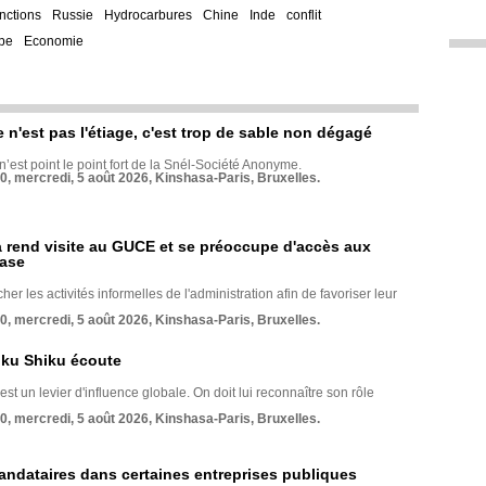
nctions
Russie
Hydrocarbures
Chine
Inde
conflit
pe
Economie
e n'est pas l'étiage, c'est trop de sable non dégagé
 n’est point le point fort de la Snél-Société Anonyme.
70, mercredi, 5 août 2026, Kinshasa-Paris, Bruxelles.
rend visite au GUCE et se préoccupe d'accès aux
base
her les activités informelles de l'administration afin de favoriser leur
70, mercredi, 5 août 2026, Kinshasa-Paris, Bruxelles.
nku Shiku écoute
st un levier d'influence globale. On doit lui reconnaître son rôle
70, mercredi, 5 août 2026, Kinshasa-Paris, Bruxelles.
andataires dans certaines entreprises publiques