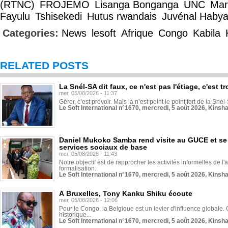
(RTNC)
FROJEMO
Lisanga Bonganga
UNC
Mar
Fayulu
Tshisekedi
Hutus rwandais
Juvénal Haby
Categories:
News
lesoft
Afrique
Congo
Kabila
RELATED POSTS
La Snél-SA dit faux, ce n'est pas l'étiage, c'est
mer, 05/08/2026 - 11:37
Gérer, c’est prévoir. Mais là n’est point le point fort de la Sn
Le Soft International n°1670, mercredi, 5 août 2026, Kinsh
Daniel Mukoko Samba rend visite au GUCE et se
services sociaux de base
mer, 05/08/2026 - 11:43
Notre objectif est de rapprocher les activités informelles de l'
formalisation.
Le Soft International n°1670, mercredi, 5 août 2026, Kinsh
À Bruxelles, Tony Kanku Shiku écoute
mer, 05/08/2026 - 12:06
Pour le Congo, la Belgique est un levier d'influence globale. O
historique...
Le Soft International n°1670, mercredi, 5 août 2026, Kinsh