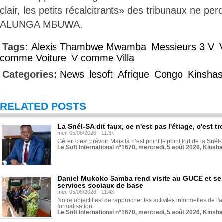
clair, les petits récalcitrants» des tribunaux ne per
ALUNGA MBUWA.
Tags:
Alexis Thambwe Mwamba
Messieurs 3 V
comme Voiture
V comme Villa
Categories:
News
lesoft
Afrique
Congo
Kinsha
RELATED POSTS
La Snél-SA dit faux, ce n'est pas l'étiage, c'est
mer, 05/08/2026 - 11:37
Gérer, c’est prévoir. Mais là n’est point le point fort de la Sn
Le Soft International n°1670, mercredi, 5 août 2026, Kinsh
Daniel Mukoko Samba rend visite au GUCE et se
services sociaux de base
mer, 05/08/2026 - 11:43
Notre objectif est de rapprocher les activités informelles de l'
formalisation.
Le Soft International n°1670, mercredi, 5 août 2026, Kinsh