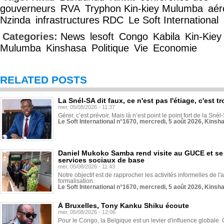
gouverneurs
RVA
Tryphon Kin-kiey Mulumba
aér
Nzinda
infrastructures RDC
Le Soft International
Categories:
News
lesoft
Congo
Kabila
Kin-Kiey
Mulumba
Kinshasa
Politique
Vie
Economie
RELATED POSTS
La Snél-SA dit faux, ce n'est pas l'étiage, c'est
mer, 05/08/2026 - 11:37
Gérer, c’est prévoir. Mais là n’est point le point fort de la Sn
Le Soft International n°1670, mercredi, 5 août 2026, Kinsh
Daniel Mukoko Samba rend visite au GUCE et se
services sociaux de base
mer, 05/08/2026 - 11:43
Notre objectif est de rapprocher les activités informelles de l'
formalisation.
Le Soft International n°1670, mercredi, 5 août 2026, Kinsh
À Bruxelles, Tony Kanku Shiku écoute
mer, 05/08/2026 - 12:06
Pour le Congo, la Belgique est un levier d'influence globale. O