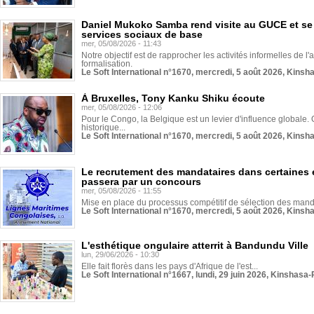
Daniel Mukoko Samba rend visite au GUCE et se
services sociaux de base
mer, 05/08/2026 - 11:43
Notre objectif est de rapprocher les activités informelles de l'
formalisation.
Le Soft International n°1670, mercredi, 5 août 2026, Kinsh
À Bruxelles, Tony Kanku Shiku écoute
mer, 05/08/2026 - 12:06
Pour le Congo, la Belgique est un levier d'influence globale. O
historique...
Le Soft International n°1670, mercredi, 5 août 2026, Kinsh
Le recrutement des mandataires dans certaines 
passera par un concours
mer, 05/08/2026 - 11:55
Mise en place du processus compétitif de sélection des manda
Le Soft International n°1670, mercredi, 5 août 2026, Kinsh
L'esthétique ongulaire atterrit à Bandundu Ville
lun, 29/06/2026 - 10:30
Elle fait florès dans les pays d'Afrique de l'est...
Le Soft International n°1667, lundi, 29 juin 2026, Kinshasa-