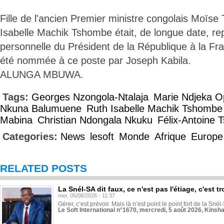
Fille de l'ancien Premier ministre congolais Moï
Isabelle Machik Tshombe était, de longue date, re
personnelle du Président de la République à la Fra
été nommée à ce poste par Joseph Kabila.
ALUNGA MBUWA.
Tags:
Georges Nzongola-Ntalaja
Marie Ndjeka 
Nkuna Balumuene
Ruth Isabelle Machik Tshombe
Mabina
Christian Ndongala Nkuku
Félix-Antoine 
Categories:
News
lesoft
Monde
Afrique
Europe
RELATED POSTS
La Snél-SA dit faux, ce n'est pas l'étiage, c'est
mer, 05/08/2026 - 11:37
Gérer, c’est prévoir. Mais là n’est point le point fort de la Sn
Le Soft International n°1670, mercredi, 5 août 2026, Kinsh