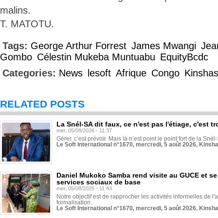
malins.
T. MATOTU.
Tags:
George Arthur Forrest
James Mwangi
Jea
Gombo
Célestin Mukeba Muntuabu
EquityBcdc
Categories:
News
lesoft
Afrique
Congo
Kinsha
RELATED POSTS
La Snél-SA dit faux, ce n'est pas l'étiage, c'est
mer, 05/08/2026 - 11:37
Gérer, c’est prévoir. Mais là n’est point le point fort de la Sn
Le Soft International n°1670, mercredi, 5 août 2026, Kinsh
Daniel Mukoko Samba rend visite au GUCE et se
services sociaux de base
mer, 05/08/2026 - 11:43
Notre objectif est de rapprocher les activités informelles de l'
formalisation.
Le Soft International n°1670, mercredi, 5 août 2026, Kinsh