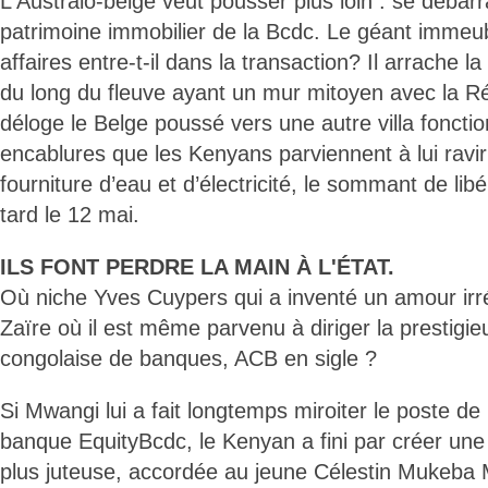
L'Australo-belge veut pousser plus loin : se débar
patrimoine immobilier de la Bcdc. Le géant immeu
affaires entre-t-il dans la transaction? Il arrache la
du long du fleuve ayant un mur mitoyen avec la Ré
déloge le Belge poussé vers une autre villa foncti
encablures que les Kenyans parviennent à lui ravir
fourniture d’eau et d’électricité, le sommant de lib
tard le 12 mai.
ILS FONT PERDRE LA MAIN À L'ÉTAT.
Où niche Yves Cuypers qui a inventé un amour irré
Zaïre où il est même parvenu à diriger la prestigi
congolaise de banques, ACB en sigle ?
Si Mwangi lui a fait longtemps miroiter le poste de
banque EquityBcdc, le Kenyan a fini par créer une c
plus juteuse, accordée au jeune Célestin Mukeba