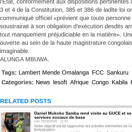
l’Etat, conformément aux dispositions pertinentes d
3 et 4 de la Constitution, 385 et 386 de ladite loi 
communiqué officiel «prévient que toute personne o
soustrairait à son obligation d’exécution desdits a
tout manquement préjudiciable en la matière». Une
ouverte au sein de la haute magistrature congolai
imaginable.
ALUNGA MBUWA.
Tags:
Lambert Mende Omalanga
FCC
Sankuru
Categories:
News
lesoft
Afrique
Congo
Kabila
RELATED POSTS
Daniel Mukoko Samba rend visite au GUCE et se
services sociaux de base
mer, 05/08/2026 - 11:43
Notre objectif est de rapprocher les activités informelles de l'
formalisation.