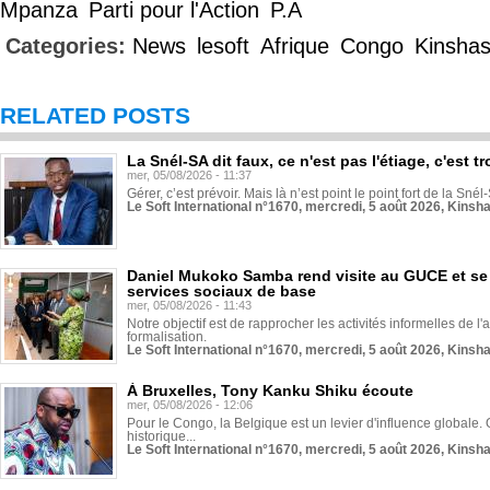
Mpanza
Parti pour l'Action
P.A
Categories:
News
lesoft
Afrique
Congo
Kinsha
RELATED POSTS
La Snél-SA dit faux, ce n'est pas l'étiage, c'est
mer, 05/08/2026 - 11:37
Gérer, c’est prévoir. Mais là n’est point le point fort de la Sn
Le Soft International n°1670, mercredi, 5 août 2026, Kinsh
Daniel Mukoko Samba rend visite au GUCE et se
services sociaux de base
mer, 05/08/2026 - 11:43
Notre objectif est de rapprocher les activités informelles de l'
formalisation.
Le Soft International n°1670, mercredi, 5 août 2026, Kinsh
À Bruxelles, Tony Kanku Shiku écoute
mer, 05/08/2026 - 12:06
Pour le Congo, la Belgique est un levier d'influence globale. O
historique...
Le Soft International n°1670, mercredi, 5 août 2026, Kinsh