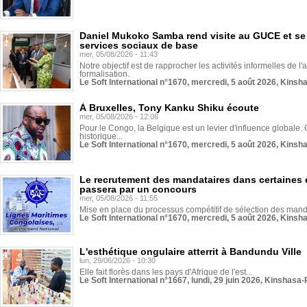
Daniel Mukoko Samba rend visite au GUCE et se
services sociaux de base
mer, 05/08/2026 - 11:43
Notre objectif est de rapprocher les activités informelles de l'
formalisation.
Le Soft International n°1670, mercredi, 5 août 2026, Kinsh
À Bruxelles, Tony Kanku Shiku écoute
mer, 05/08/2026 - 12:06
Pour le Congo, la Belgique est un levier d'influence globale. O
historique...
Le Soft International n°1670, mercredi, 5 août 2026, Kinsh
Le recrutement des mandataires dans certaines 
passera par un concours
mer, 05/08/2026 - 11:55
Mise en place du processus compétitif de sélection des manda
Le Soft International n°1670, mercredi, 5 août 2026, Kinsh
L'esthétique ongulaire atterrit à Bandundu Ville
lun, 29/06/2026 - 10:30
Elle fait florès dans les pays d'Afrique de l'est...
Le Soft International n°1667, lundi, 29 juin 2026, Kinshasa-