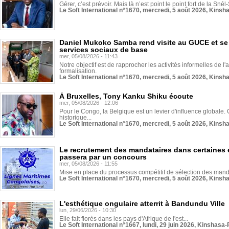
Gérer, c’est prévoir. Mais là n’est point le point fort de la Sn
Le Soft International n°1670, mercredi, 5 août 2026, Kinsh
Daniel Mukoko Samba rend visite au GUCE et se
services sociaux de base
mer, 05/08/2026 - 11:43
Notre objectif est de rapprocher les activités informelles de l'
formalisation.
Le Soft International n°1670, mercredi, 5 août 2026, Kinsh
À Bruxelles, Tony Kanku Shiku écoute
mer, 05/08/2026 - 12:06
Pour le Congo, la Belgique est un levier d'influence globale. O
historique...
Le Soft International n°1670, mercredi, 5 août 2026, Kinsh
Le recrutement des mandataires dans certaines 
passera par un concours
mer, 05/08/2026 - 11:55
Mise en place du processus compétitif de sélection des manda
Le Soft International n°1670, mercredi, 5 août 2026, Kinsh
L'esthétique ongulaire atterrit à Bandundu Ville
lun, 29/06/2026 - 10:30
Elle fait florès dans les pays d'Afrique de l'est...
Le Soft International n°1667, lundi, 29 juin 2026, Kinshasa-