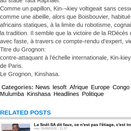
au stade Tata Raphaël.
Comme un papillon, Kin-¬kiey voltigeait sans cesse 
comme une abeille, alors que Boisbouvier, habitué
africains statiques, à la limite du robotisme, cogna
la tradition. Il semble que la victoire de la RDécè
avec faste, à travers ce compte-rendu d’expert, vie
Titre du Grognon:
contre-attaquant à l’échelle internationale, Kin-kiey
de Paris.
Le Grognon, Kinshasa.
Categories:
News
lesoft
Afrique
Europe
Congo
Mulumba
Kinshasa
Headlines
Politique
RELATED POSTS
La Snél-SA dit faux, ce n'est pas l'étiage, c'est
mer, 05/08/2026 - 11:37