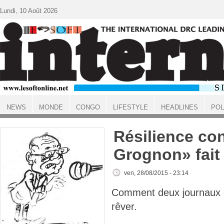
Aller au contenu principal
Lundi, 10 Août 2026
NEWS
MONDE
CONGO
LIFESTYLE
HEADLINES
POL
ACCUEIL
Résilience con
Grognon» fait
ven, 28/08/2015 - 23:14
Comment deux journaux c
rêver.