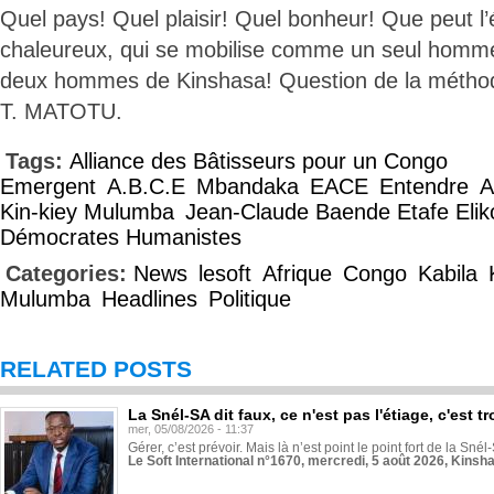
Quel pays! Quel plaisir! Quel bonheur! Que peut l’
chaleureux, qui se mobilise comme un seul homme 
deux hommes de Kinshasa! Question de la métho
T. MATOTU.
Tags:
Alliance des Bâtisseurs pour un Congo
Emergent
A.B.C.E
Mbandaka
EACE
Entendre
A
Kin-kiey Mulumba
Jean-Claude Baende Etafe Elik
Démocrates Humanistes
Categories:
News
lesoft
Afrique
Congo
Kabila
Mulumba
Headlines
Politique
RELATED POSTS
La Snél-SA dit faux, ce n'est pas l'étiage, c'est
mer, 05/08/2026 - 11:37
Gérer, c’est prévoir. Mais là n’est point le point fort de la Sn
Le Soft International n°1670, mercredi, 5 août 2026, Kinsh