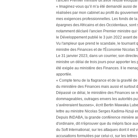
l'ancien Premier ministre dit avoir refusé évoqua
« Imaginez-vous qu’il m’a été demandé aussi de
réalisées par mon cabinet au profit du gouvernem
mes exigences professionnelles. Les fonds de l
épargnes des Africains et des Occidentaux, sont
notamment déclaré l'ancien Premier ministre qui 
le Développement publié le 3 juin 2022 avant de 
Vu l'ampleur que prend le scandale, le tournant 
ministre des Finances et de l'Économie Nicolas 
Le 31 janvier 2023, dans un courrier, son direc
ministre un délai de trois jours pour apporter le
été exigée au ministère des Finances. Il le menaça
apportée.
« Compte tenu de la flagrance et de la gravité de
du ministère des Finances mais aussi et surtout de
Dépassé ce délai, le ministère des Finances se rés
dommageables, outrages envers les autorités pub
s’avéreraient fausses», écrit Bertin Mawaka Lube
lettre au ministre Nicolas Serges Kadima-Nzuji 
Depuis INDABA, la grande conférence minière annue
d'ordinaire, dit n'éprouver que du mépris face au
du Soft International, sur les attaques dont il est 
accusations formulées par celui-ci, sur les lett