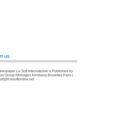
T US
wspaper Le Soft International is Published by
ss Group Afrimages Kinshasa Bruxelles Paris |
right lesoftonline.net