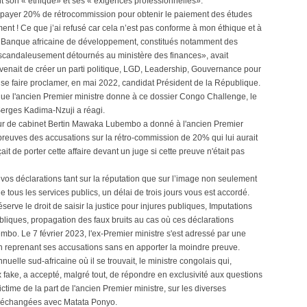
nt son « éthique» et ses « exigences professionnelles».
 payer 20% de rétrocommission pour obtenir le paiement des études
ent ! Ce que j’ai refusé car cela n’est pas conforme à mon éthique et à
a Banque africaine de développement, constitués notamment des
 scandaleusement détournés au ministère des finances», avait
venait de créer un parti politique, LGD, Leadership, Gouvernance pour
se faire proclamer, en mai 2022, candidat Président de la République.
que l'ancien Premier ministre donne à ce dossier Congo Challenge, le
Serges Kadima-Nzuji a réagi.
teur de cabinet Bertin Mawaka Lubembo a donné à l'ancien Premier
s preuves des accusations sur la rétro-commission de 20% qui lui aurait
it de porter cette affaire devant un juge si cette preuve n'était pas
 vos déclarations tant sur la réputation que sur l’image non seulement
 tous les services publics, un délai de trois jours vous est accordé.
erve le droit de saisir la justice pour injures publiques, Imputations
liques, propagation des faux bruits au cas où ces déclarations
mbo. Le 7 février 2023, l'ex-Premier ministre s'est adressé par une
en reprenant ses accusations sans en apporter la moindre preuve.
lle sud-africaine où il se trouvait, le ministre congolais qui,
x fake, a accepté, malgré tout, de répondre en exclusivité aux questions
victime de la part de l'ancien Premier ministre, sur les diverses
res échangées avec Matata Ponyo.