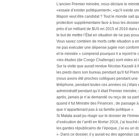
L'ancien Premier ministre, nous déclare le minis
«essaie d’exister politiquement»; «qu’il existe 
Mapon veut être candidat ? Tout le monde sait qu
protection supplémentaire face à tous les dossiers
près d’un milliard de $US en 2015 et 2016 dans d
le but de mettre l’État en situation de ne pas pou
Vous savez combien de morts cette situation a en
ne pas exécuter une dépense jugée non conform
et le ministre « comprend pourquoi il a rejoint l
«les études (de Congo Challenge) sont vides et i
Sur la visite que aurait rendue Nicolas Kazadi à M
les pieds dans son bureau pendant qu'il fut Pre
(nous avons été proches collègues pendant une 
téléphone, pendant toutes ces années où j’étais e
administratif pendant qu’il était Premier ministre,
après, jamais je n’ai demandé ou reçu de sa part 
quand il fut Ministre des Finances ; de passage à 
que n’appartenant pas à sa famille politique ».
Si Matata avait pu réagir sur le dossier de l'imme
d’exécution de l’arrêt en février 2016, j’ai touch
les gardes républicains de l’époque, j’ai eu un 
». Dans ce dossier, il y aurait eu des agendas cac