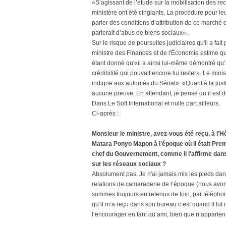
«S’agissant de l’étude sur la mobilisation des rece
ministère ont été cinglants. La procédure pour le
parler des conditions d’attribution de ce marché 
parlerait d’abus de biens sociaux».
Sur le risque de poursuites judiciaires qu'il a fai
ministre des Finances et de l'Économie estime q
étant donné qu'«il a ainsi lui-même démontré qu’i
crédibilité qui pouvait encore lui rester». Le mi
indigne aux autorités du Sénat». «Quant à la justic
aucune preuve. En attendant, je pense qu’il est 
Dans Le Soft International et nulle part ailleurs.
Ci-après :
Monsieur le ministre, avez-vous été reçu, à l
Matara Ponyo Mapon à l’époque où il était Premi
chef du Gouvernement, comme il l'affirme dans 
sur les réseaux sociaux ?
Absolument pas. Je n'ai jamais mis les pieds dan
relations de camaraderie de l’époque (nous avo
sommes toujours entretenus de loin, par téléphone
qu’il m’a reçu dans son bureau c’est quand il fut
l’encourager en tant qu’ami, bien que n’appartena