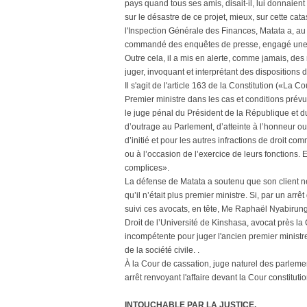
pays quand tous ses amis, disait-il, lui donnaient
sur le désastre de ce projet, mieux, sur cette ca
l'Inspection Générale des Finances, Matata a, au c
commandé des enquêtes de presse, engagé une équi
Outre cela, il a mis en alerte, comme jamais, des
juger, invoquant et interprétant des dispositions d
Il s'agit de l'article 163 de la Constitution («La C
Premier ministre dans les cas et conditions prévus
le juge pénal du Président de la République et du
d’outrage au Parlement, d’atteinte à l’honneur ou 
d’initié et pour les autres infractions de droit 
ou à l’occasion de l’exercice de leurs fonctions.
complices».
La défense de Matata a soutenu que son client ne
qu’il n’était plus premier ministre. Si, par un ar
suivi ces avocats, en tête, Me Raphaël Nyabirun
Droit de l’Université de Kinshasa, avocat près la 
incompétente pour juger l'ancien premier ministre
de la société civile. .
À la Cour de cassation, juge naturel des parlementa
arrêt renvoyant l'affaire devant la Cour constitution
INTOUCHABLE PAR LA JUSTICE.