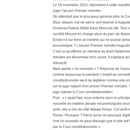
Le 18 novembre 2022, répondant à cette requête, 
juger l'ancien Premier ministre.
On attendait que le procureur général près la Cour
Mais, depuis, nul ne sait le sort réservé à Augus
Finances Patrice Kitebi Kibol Mvul est cité. Tout
société Africom en charge alors du parc de Bukan
Existe-t-il sur terre un homme qui ne puisse jamai
économique ? L'ancien Premier ministre August
C'est ce qu'affirme un membre du team Nyabirun
ministre est désormais hors cause. Il explique qu
rétroactif.
Mais quelle « loi nouvelle » ? Réponse de l'avoca
comme beaucoup le pensent. L'esprit de cet arrêt
constitutionnelle vient de légiférer comme elle e
sur le juge naturel d'un ancien Premier ministre.
juge naturel la Cour constitutionnelle».
Puis : « L'ayant fait, nous entrons dans le princip
nouvelle en matière pénale est promulguée pour l
arrêt, elle a mis de côté Matata Ponyo. Cet arrêt
Ponyo. Pourquoi ? Parce qu'on ne peut pas légifére
Une loi nouvelle ne peut rétroagir que si elle es
par la Cour constitutionnelle ».