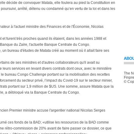
lle décide de convoquer Matata, elle foulera au pied la Constitution en
re poursuivi, arrêté, détenu ou condamné qu’en vertu de la loi et dans les
énateur à l'actuel ministre des Finances et de l'Économie, Nicolas
 et furent très proches quand ils étaient, dans les années 1988 et
a Banque du Zaïre, l'actuelle Banque Centrale du Congo.
 un bureau d'études de Matata créé au moment où il allait faire ses
ABOU
tains de ses ministres et d'autres collaborateurs qu'il avait su
de leurs services en levant divers contrats dont ceux, avec le ministère
The Ne
er le bureau Congo Challenge portant sur la mobilisation des recettes
Finpre
nforcement du secteur privé, l’impact du Covid-19 sur le secteur minier,
© Copy
ntrats portant sur 1,9 million de $US. Une somme, assure Matata que la
le, a débloqué via la Banque Centrale du Congo.
ancien Premier ministre accuse l'argentier national Nicolas Serges
ourné ces fonds de la BAD; «utilise les ressources de la BAD comme
ne rétro-commission de 20% avant de faire passer ce dossier, ce que