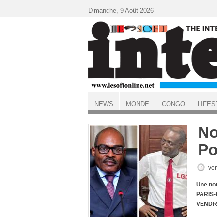
Aller au contenu principal
Dimanche, 9 Août 2026
NEWS
MONDE
CONGO
LIFES
ACCUEIL
No
P
ven
Une nou
PARIS-
VENDRE