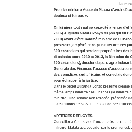
Le mini
Premier ministre Augustin Matata d’avoir détou
douteux et foireux ».
On lui niera tout sauf sa capacité à tenter d'e
2016) Augustin Matata Ponyo Mapon qui fut Di
2010) avant d'être nommé ministre des Finance
provisoire, empêtré dans plusieurs affaires ju
300 créanciers qui seraient propriétaires des 
décaissés entre 2010 et 2013, la Direction de 
300 créanciers), dossier du parc agro-industri
Générale des Finances l'accuse d'association 
des complices sud-africains et congolais dont d
pour échapper à la justice.
Dans le projet Bukanga Lonzo présenté comme solu
même temps ministre des Finances (le ministre d
ministre), une somme non retracée, présentée dan
: 205 millions de $US sur un total de 285 million
ARTIFICES DÉPLOYÉS.
Conseiller à Conakry de l'ancien président gui
militaire, Matata avait décidé, par le premier vol, 