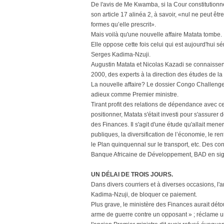
De l'avis de Me Kwamba, si la Cour constitutionne
son article 17 alinéa 2, à savoir, «nul ne peut êt
formes qu’elle prescrit».
Mais voilà qu'une nouvelle affaire Matata tombe.
Elle oppose cette fois celui qui est aujourd'hui s
Serges Kadima-Nzuji.
Augustin Matata et Nicolas Kazadi se connaissent
2000, des experts à la direction des études de l
La nouvelle affaire? Le dossier Congo Challenge,
adieux comme Premier ministre.
Tirant profit des relations de dépendance avec cer
positionner, Matata s'était investi pour s'assurer 
des Finances. Il s'agit d'une étude qu'allait men
publiques, la diversification de l’économie, le re
le Plan quinquennal sur le transport, etc. Des co
Banque Africaine de Développement, BAD en sig
UN DÉLAI DE TROIS JOURS.
Dans divers courriers et à diverses occasions, l'
Kadima-Nzuji, de bloquer ce paiement.
Plus grave, le ministère des Finances aurait dét
arme de guerre contre un opposant » ; réclame u