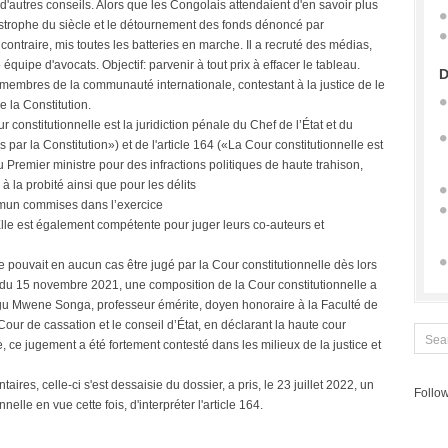
 d'autres conseils. Alors que les Congolais attendaient d'en savoir plus
tastrophe du siècle et le détournement des fonds dénoncé par
ontraire, mis toutes les batteries en marche. Il a recruté des médias,
pe d'avocats. Objectif: parvenir à tout prix à effacer le tableau.
D
 membres de la communauté internationale, contestant à la justice de le
e la Constitution.
our constitutionnelle est la juridiction pénale du Chef de l’État et du
 par la Constitution») et de l'article 164 («La Cour constitutionnelle est
 Premier ministre pour des infractions politiques de haute trahison,
à la probité ainsi que pour les délits
commun commises dans l’exercice
 Elle est également compétente pour juger leurs co-auteurs et
 pouvait en aucun cas être jugé par la Cour constitutionnelle dès lors
rêt du 15 novembre 2021, une composition de la Cour constitutionnelle a
gu Mwene Songa, professeur émérite, doyen honoraire à la Faculté de
Cour de cassation et le conseil d’État, en déclarant la haute cour
, ce jugement a été fortement contesté dans les milieux de la justice et
ires, celle-ci s'est dessaisie du dossier, a pris, le 23 juillet 2022, un
Follow
nelle en vue cette fois, d'interpréter l'article 164.