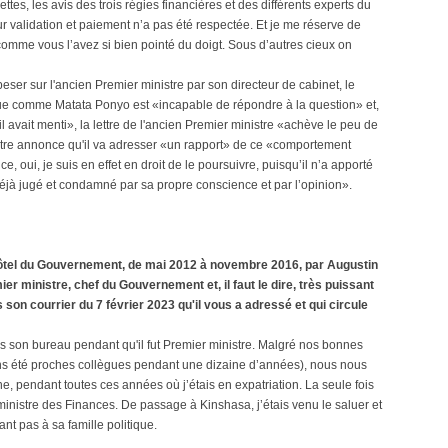
ttes, les avis des trois régies financières et des différents experts du
ur validation et paiement n’a pas été respectée. Et je me réserve de
comme vous l’avez si bien pointé du doigt. Sous d’autres cieux on
t peser sur l'ancien Premier ministre par son directeur de cabinet, le
ue comme Matata Ponyo est «incapable de répondre à la question» et,
l avait menti», la lettre de l'ancien Premier ministre «achève le peu de
nistre annonce qu'il va adresser «un rapport» de ce «comportement
e, oui, je suis en effet en droit de le poursuivre, puisqu’il n’a apporté
déjà jugé et condamné par sa propre conscience et par l’opinion».
’Hôtel du Gouvernement, de mai 2012 à novembre 2016, par Augustin
er ministre, chef du Gouvernement et, il faut le dire, très puissant
son courrier du 7 février 2023 qu'il vous a adressé et qui circule
s son bureau pendant qu'il fut Premier ministre. Malgré nos bonnes
ns été proches collègues pendant une dizaine d’années), nous nous
, pendant toutes ces années où j’étais en expatriation. La seule fois
 ministre des Finances. De passage à Kinshasa, j’étais venu le saluer et
nt pas à sa famille politique.