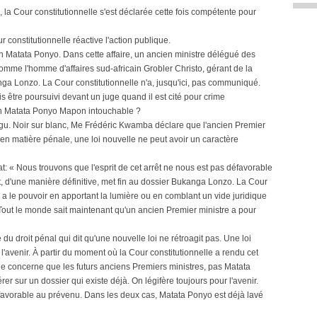
la Cour constitutionnelle s'est déclarée cette fois compétente pour
 constitutionnelle réactive l'action publique.
tin Matata Ponyo. Dans cette affaire, un ancien ministre délégué des
 comme l'homme d'affaires sud-africain Grobler Christo, gérant de la
ga Lonzo. La Cour constitutionnelle n'a, jusqu'ici, pas communiqué.
s être poursuivi devant un juge quand il est cité pour crime
in Matata Ponyo Mapon intouchable ?
gu. Noir sur blanc, Me Frédéric Kwamba déclare que l'ancien Premier
'en matière pénale, une loi nouvelle ne peut avoir un caractère
t: « Nous trouvons que l'esprit de cet arrêt ne nous est pas défavorable
, d'une manière définitive, met fin au dossier Bukanga Lonzo. La Cour
n a le pouvoir en apportant la lumière ou en comblant un vide juridique
 Tout le monde sait maintenant qu'un ancien Premier ministre a pour
e du droit pénal qui dit qu'une nouvelle loi ne rétroagit pas. Une loi
'avenir. À partir du moment où la Cour constitutionnelle a rendu cet
 ne concerne que les futurs anciens Premiers ministres, pas Matata
r sur un dossier qui existe déjà. On légifère toujours pour l'avenir.
t favorable au prévenu. Dans les deux cas, Matata Ponyo est déjà lavé