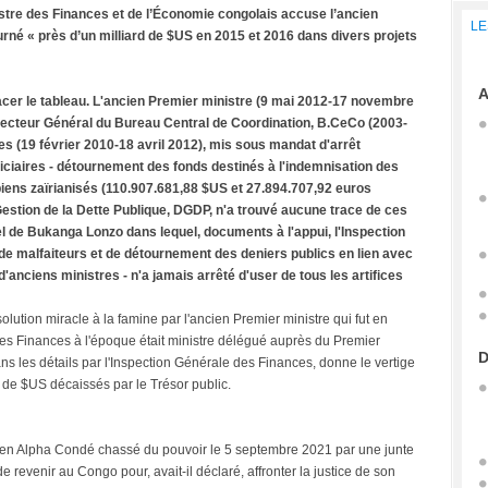
stre des Finances et de l’Économie congolais accuse l’ancien
LE
rné « près d’un milliard de $US en 2015 et 2016 dans divers projets
A
ffacer le tableau. L'ancien Premier ministre (9 mai 2012-17 novembre
recteur Général du Bureau Central de Coordination, B.CeCo (2003-
s (19 février 2010-18 avril 2012), mis sous mandat d'arrêt
diciaires - détournement des fonds destinés à l'indemnisation des
biens zaïrianisés (110.907.681,88 $US et 27.894.707,92 euros
Gestion de la Dette Publique, DGDP, n'a trouvé aucune trace de ces
el de Bukanga Lonzo dans lequel, documents à l'appui, l'Inspection
de malfaiteurs et de détournement des deniers publics en lien avec
'anciens ministres - n'a jamais arrêté d'user de tous les artifices
tion miracle à la famine par l'ancien Premier ministre qui fut en
es Finances à l'époque était ministre délégué auprès du Premier
D
s les détails par l'Inspection Générale des Finances, donne le vertige
s de $US décaissés par le Trésor public.
néen Alpha Condé chassé du pouvoir le 5 septembre 2021 par une junte
de revenir au Congo pour, avait-il déclaré, affronter la justice de son