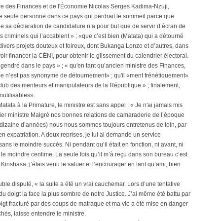
tre des Finances et de l'Économie Nicolas Serges Kadima-Nzuji,
une seule personne dans ce pays qui perdrait le sommeil parce que
e sa déclaration de candidature n’a pour but que de servir d’écran de
 criminels qui l’accablent » ; «que c’est bien (Matata) qui a détourné
ivers projets douteux et foireux, dont Bukanga Lonzo et d’autres, dans
voir financer la CÉNI, pour obtenir le glissement du calendrier électoral.
gendré dans le pays » ; « qu'en tant qu’ancien ministre des Finances,
e n’est pas synonyme de détournement» ; qu'il «ment frénétiquement»
e club des menteurs et manipulateurs de la République » ; finalement,
nutilisables».
atata à la Primature, le ministre est sans appel : « Je n'ai jamais mis
mier ministre Malgré nos bonnes relations de camaraderie de l’époque
dizaine d’années) nous nous sommes toujours entretenus de loin, par
n expatriation. A deux reprises, je lui ai demandé un service
 sans le moindre succès. Ni pendant qu’il était en fonction, ni avant, ni
le moindre centime. La seule fois qu’il m’à reçu dans son bureau c’est
Kinshasa, j’étais venu le saluer et l’encourager en tant qu’ami, bien
uble disputé, « la suite a été un vrai cauchemar. Lors d’une tentative
é du doigt la face la plus sombre de notre Justice. J’ai même été battu par
doigt fracturé par des coups de matraque et ma vie a été mise en danger
hés, laisse entendre le ministre.