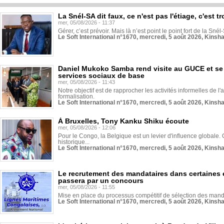
La Snél-SA dit faux, ce n'est pas l'étiage, c'est
mer, 05/08/2026 - 11:37
Gérer, c’est prévoir. Mais là n’est point le point fort de la Sn
Le Soft International n°1670, mercredi, 5 août 2026, Kinsh
Daniel Mukoko Samba rend visite au GUCE et se
services sociaux de base
mer, 05/08/2026 - 11:43
Notre objectif est de rapprocher les activités informelles de l'
formalisation.
Le Soft International n°1670, mercredi, 5 août 2026, Kinsh
À Bruxelles, Tony Kanku Shiku écoute
mer, 05/08/2026 - 12:06
Pour le Congo, la Belgique est un levier d'influence globale. O
historique...
Le Soft International n°1670, mercredi, 5 août 2026, Kinsh
Le recrutement des mandataires dans certaines 
passera par un concours
mer, 05/08/2026 - 11:55
Mise en place du processus compétitif de sélection des manda
Le Soft International n°1670, mercredi, 5 août 2026, Kinsh