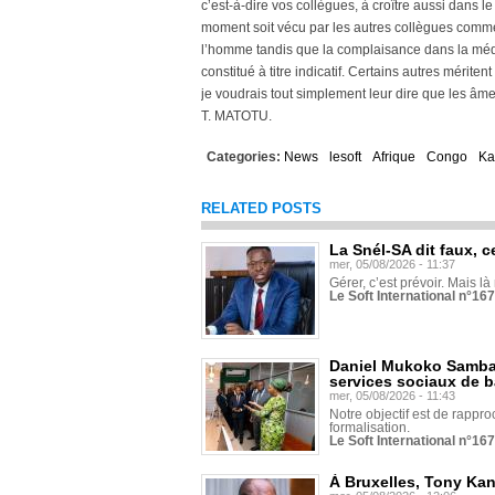
c’est-à-dire vos collègues, à croître aussi dans 
moment soit vécu par les autres collègues comme u
l’homme tandis que la complaisance dans la médiocr
constitué à titre indicatif. Certains autres méritent
je voudrais tout simplement leur dire que les âme
T. MATOTU.
Categories:
News
lesoft
Afrique
Congo
Ka
RELATED POSTS
La Snél-SA dit faux, c
mer, 05/08/2026 - 11:37
Gérer, c’est prévoir. Mais là
Le Soft International n°16
Daniel Mukoko Samba 
services sociaux de 
mer, 05/08/2026 - 11:43
Notre objectif est de rapproc
formalisation.
Le Soft International n°16
À Bruxelles, Tony Ka