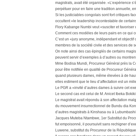
magistrats, avait été organisée. «L’expérience s’ét
perpétuer pour en faire une tradition annuelle, en
Si les justiciables congolais sont fort critiques 
occultent «le leadership incontestable de certai
Flory Kabange Numbi veut «susciter et favoriser
Comment ces modèles de leurs pairs en ce qui co
C’est un «jury anonyme, indépendant et objecti
membres de la société civile et des services de s
On note ainsi des cas épinglés de certains magis
peuvent servir d’exemples à d’autres ou montrent 
Mme Bodisa Mundi, Procureur Général près la Co
pour être notifiée en qualité de Procureur Génér
quand plusieurs dames, même élevées à de hautes
elles estiment que le lieu d’affectation est un milieu
Le PGR a «invité d’autres dames à suivre cet exe
Le second cas est celui de M. Anicet Ibeka Bokik
Le magistrat avait répondu à son affectation malgr
du mouvement insurrectionnel de Bundu dia Kongo.
d’autres magistrats à Kinshasa ou à Lubumbashi. 
Jacques Muteba Ntambwe, 1er Substitut du Procu
fut empoisonné, il poursuivit sans rechigner d’e
Luwene, substitut du Procureur de la République