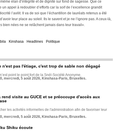
le même élan d’intégrité et de dignité sur fond de sagesse. Que ce
n appel à redoubler d’efforts car la soif de l’excellence grandit
ité l’avilit. Il va de soi que l’échantillon de lauréats retenus a été
 d’avoir leur place au soleil. Ils le savent et je ne l’ignore pas. A ceux-là,
s bien nées ne se relâchent jamais dans leur travail».
bila
Kinshasa
Headlines
Politique
e n'est pas l'étiage, c'est trop de sable non dégagé
 n’est point le point fort de la Snél-Société Anonyme.
70, mercredi, 5 août 2026, Kinshasa-Paris, Bruxelles.
rend visite au GUCE et se préoccupe d'accès aux
base
her les activités informelles de l'administration afin de favoriser leur
70, mercredi, 5 août 2026, Kinshasa-Paris, Bruxelles.
nku Shiku écoute