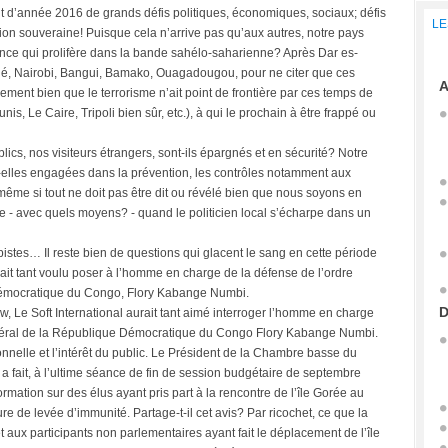
t d’année 2016 de grands défis politiques, économiques, sociaux; défis
LE
ion souveraine! Puisque cela n’arrive pas qu’aux autres, notre pays
ance qui prolifère dans la bande sahélo-saharienne? Après Dar es-
, Nairobi, Bangui, Bamako, Ouagadougou, pour ne citer que ces
A
ment bien que le terrorisme n’ait point de frontière par ces temps de
is, Le Caire, Tripoli bien sûr, etc.), à qui le prochain à être frappé ou
lics, nos visiteurs étrangers, sont-ils épargnés et en sécurité? Notre
ont-elles engagées dans la prévention, les contrôles notamment aux
même si tout ne doit pas être dit ou révélé bien que nous soyons en
le - avec quels moyens? - quand le politicien local s’écharpe dans un
istes… Il reste bien de questions qui glacent le sang en cette période
urait tant voulu poser à l’homme en charge de la défense de l’ordre
 Démocratique du Congo, Flory Kabange Numbi.
D
iew, Le Soft International aurait tant aimé interroger l’homme en charge
Général de la République Démocratique du Congo Flory Kabange Numbi.
onnelle et l’intérêt du public. Le Président de la Chambre basse du
 fait, à l’ultime séance de fin de session budgétaire de septembre
formation sur des élus ayant pris part à la rencontre de l’île Gorée au
e de levée d’immunité. Partage-t-il cet avis? Par ricochet, ce que la
t aux participants non parlementaires ayant fait le déplacement de l’île