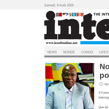
Aller au contenu principal
Samedi, 8 Août 2026
NEWS
MONDE
CONGO
LIFES
ACCUEIL
No
po
lun
S’il pou
interro
Que de q