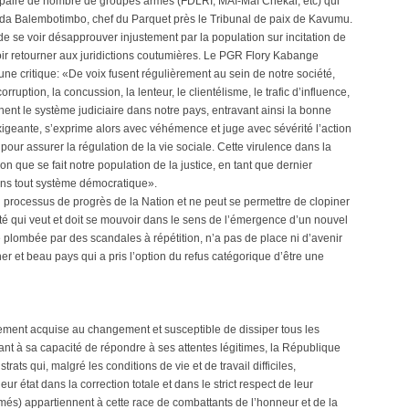
répaire de nombre de groupes armés (FDLRI, MAï-Maï Chekai, etc) qui
ada Balembotimbo, chef du Parquet près le Tribunal de paix de Kavumu.
 de se voir désapprouver injustement par la population sur incitation de
ir retourner aux juridictions coutumières. Le PGR Flory Kabange
une critique: «De voix fusent régulièrement au sein de notre société,
uption, la concussion, la lenteur, le clientélisme, le trafic d’influence,
nent le système judiciaire dans notre pays, entravant ainsi la bonne
 exigeante, s’exprime alors avec véhémence et juge avec sévérité l’action
é pour assurer la régulation de la vie sociale. Cette virulence dans la
n que se fait notre population de la justice, en tant que dernier
dans tout système démocratique».
du processus de progrès de la Nation et ne peut se permettre de clopiner
é qui veut et doit se mouvoir dans le sens de l’émergence d’un nouvel
e plombée par des scandales à répétition, n’a pas de place ni d’avenir
 et beau pays qui a pris l’option du refus catégorique d’être une
ivement acquise au changement et susceptible de dissiper tous les
ant à sa capacité de répondre à ses attentes légitimes, la République
ats qui, malgré les conditions de vie et de travail difficiles,
eur état dans la correction totale et dans le strict respect de leur
més) appartiennent à cette race de combattants de l’honneur et de la