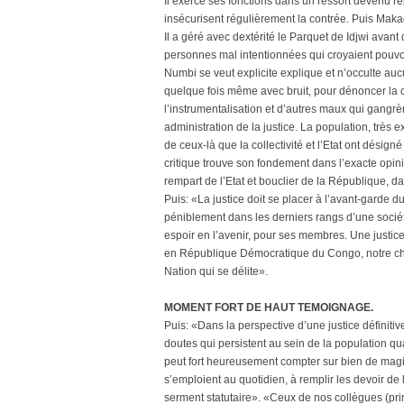
Il exerce ses fonctions dans un ressort devenu 
insécurisent régulièrement la contrée. Puis Mak
Il a géré avec dextérité le Parquet de Idjwi avant
personnes mal intentionnées qui croyaient pouvo
Numbi se veut explicite explique et n’occulte auc
quelque fois même avec bruit, pour dénoncer la corr
l’instrumentalisation et d’autres maux qui gangrè
administration de la justice. La population, très
de ceux-là que la collectivité et l’Etat ont désign
critique trouve son fondement dans l’exacte opinio
rempart de l’Etat et bouclier de la République, 
Puis: «La justice doit se placer à l’avant-garde 
péniblement dans les derniers rangs d’une sociét
espoir en l’avenir, pour ses membres. Une justic
en République Démocratique du Congo, notre cher
Nation qui se délite».
MOMENT FORT DE HAUT TEMOIGNAGE.
Puis: «Dans la perspective d’une justice définit
doutes qui persistent au sein de la population qu
peut fort heureusement compter sur bien de magistr
s’emploient au quotidien, à remplir les devoir de l
serment statutaire». «Ceux de nos collègues (pri