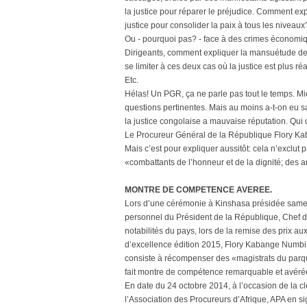
la justice pour réparer le préjudice. Comment exp
justice pour consolider la paix à tous les niveaux
Ou - pourquoi pas? - face à des crimes économiqu
Dirigeants, comment expliquer la mansuétude de 
se limiter à ces deux cas où la justice est plus r
Etc.
Hélas! Un PGR, ça ne parle pas tout le temps. Mie
questions pertinentes. Mais au moins a-t-on eu sa
la justice congolaise a mauvaise réputation. Qui
Le Procureur Général de la République Flory K
Mais c’est pour expliquer aussitôt: cela n’exclut 
«combattants de l’honneur et de la dignité; des a
MONTRE DE COMPETENCE AVEREE.
Lors d’une cérémonie à Kinshasa présidée samedi
personnel du Président de la République, Chef d
notabilités du pays, lors de la remise des prix au
d’excellence édition 2015, Flory Kabange Numbi e
consiste à récompenser des «magistrats du parquet
fait montre de compétence remarquable et avérée
En date du 24 octobre 2014, à l’occasion de la 
l’Association des Procureurs d’Afrique, APA en s