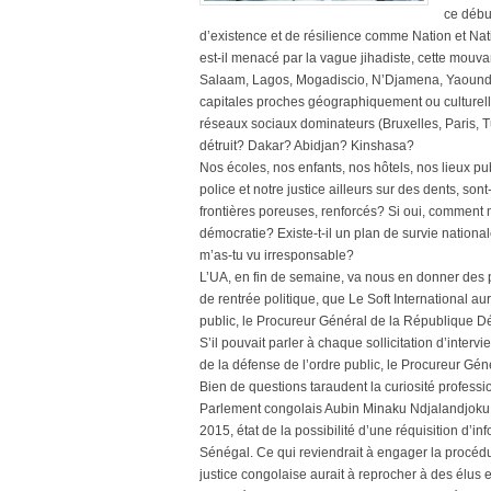
ce débu
d’existence et de résilience comme Nation et Nat
est-il menacé par la vague jihadiste, cette mouv
Salaam, Lagos, Mogadiscio, N’Djamena, Yaoundé
capitales proches géographiquement ou culturelle
réseaux sociaux dominateurs (Bruxelles, Paris, Tun
détruit? Dakar? Abidjan? Kinshasa?
Nos écoles, nos enfants, nos hôtels, nos lieux pub
police et notre justice ailleurs sur des dents, s
frontières poreuses, renforcés? Si oui, comment 
démocratie? Existe-t-il un plan de survie nationa
m’as-tu vu irresponsable?
L’UA, en fin de semaine, va nous en donner des p
de rentrée politique, que Le Soft International a
public, le Procureur Général de la République
S’il pouvait parler à chaque sollicitation d’interv
de la défense de l’ordre public, le Procureur 
Bien de questions taraudent la curiosité professi
Parlement congolais Aubin Minaku Ndjalandjoku a
2015, état de la possibilité d’une réquisition d’in
Sénégal. Ce qui reviendrait à engager la procédur
justice congolaise aurait à reprocher à des élus e