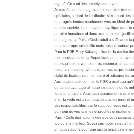
dignité. Ce sont des archétypes de vertu.
Je martèle que la magistrature est et doit demeur
spéciales, sortant de l’ordinaire, s’extirpant de
de progrès tendus résolument vers un idéal de pe
dans la société. Il a une valeur mystique dans la c
paraître humaines et donc acceptables et justifiab
du magistrat». Puis: «Ceci traduit à suffisance la 
pour sa propre crédibilité mais aussi et surtout pou
Pour le PGR Flory Kabange Numbi, la remise des 
reconnaissance de la République pour le travail b
«Lorsqu’ils recevront leur récompense, chacun d
restera à jamais gravé dans son cursus professi
statut de leaders pour conduire et entraîner les a
Aux magistrats reconnus, le PGR a expliqué qu’ils
de faire d’avantage afin que les espoirs qu’ils o
toute une nation. Vous avez assurément mérité d
effet, la vertu est un combat de tous les jours e
vos responsabilités, par le statut qui vous est c
bonheur de vos familles et proches et également p
Puis: «Cette distinction exige que vous puissiez 
toujours le meilleur. Soyez ces mobilisateurs hon
principes appris pour une justice impartiale et é