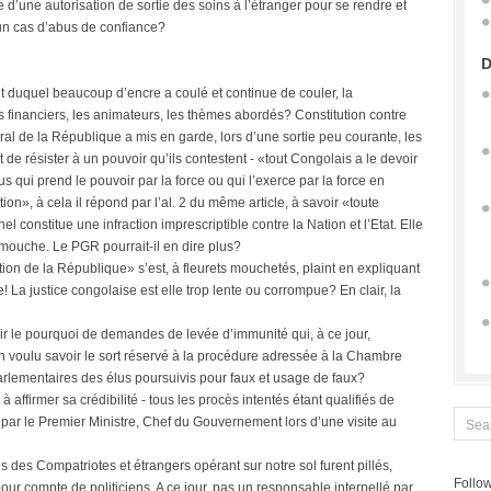
d’une autorisation de sortie des soins à l’étranger pour se rendre et
d’un cas d’abus de confiance?
D
t duquel beaucoup d’encre a coulé et continue de couler, la
es financiers, les animateurs, les thèmes abordés? Constitution contre
éral de la République a mis en garde, lors d’une sortie peu courante, les
it de résister à un pouvoir qu’ils contestent - «tout Congolais a le devoir
us qui prend le pouvoir par la force ou qui l’exerce par la force en
ion», à cela il répond par l’al. 2 du même article, à savoir «toute
l constitue une infraction imprescriptible contre la Nation et l’Etat. Elle
it mouche. Le PGR pourrait-il en dire plus?
ion de la République» s’est, à fleurets mouchetés, plaint en expliquant
nne! La justice congolaise est elle trop lente ou corrompue? En clair, la
oir le pourquoi de demandes de levée d’immunité qui, à ce jour,
n voulu savoir le sort réservé à la procédure adressée à la Chambre
arlementaires des élus poursuivis pour faux et usage de faux?
 à affirmer sa crédibilité - tous les procès intentés étant qualifiés de
s par le Premier Ministre, Chef du Gouvernement lors d’une visite au
 des Compatriotes et étrangers opérant sur notre sol furent pillés,
Follow
ur compte de politiciens. A ce jour, pas un responsable interpellé par