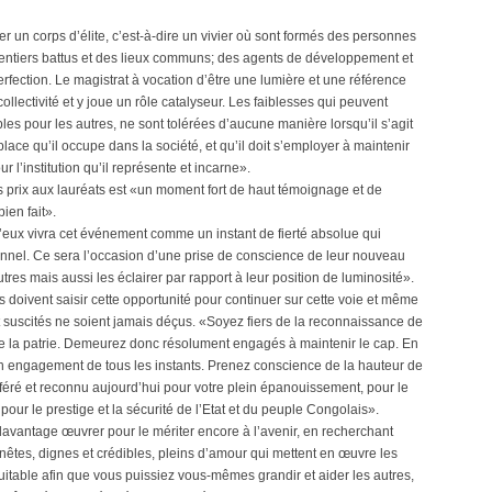
er un corps d’élite, c’est-à-dire un vivier où sont formés des personnes
s sentiers battus et des lieux communs; des agents de développement et
rfection. Le magistrat à vocation d’être une lumière et une référence
ollectivité et y joue un rôle catalyseur. Les faiblesses qui peuvent
les pour les autres, ne sont tolérées d’aucune manière lorsqu’il s’agit
place qu’il occupe dans la société, et qu’il doit s’employer à maintenir
r l’institution qu’il représente et incarne».
prix aux lauréats est «un moment fort de haut témoignage et de
ien fait».
’eux vivra cet événement comme un instant de fierté absolue qui
onnel. Ce sera l’occasion d’une prise de conscience de leur nouveau
utres mais aussi les éclairer par rapport à leur position de luminosité».
 doivent saisir cette opportunité pour continuer sur cette voie et même
nt suscités ne soient jamais déçus. «Soyez fiers de la reconnaissance de
e la patrie. Demeurez donc résolument engagés à maintenir le cap. En
t un engagement de tous les instants. Prenez conscience de la hauteur de
onféré et reconnu aujourd’hui pour votre plein épanouissement, pour le
our le prestige et la sécurité de l’Etat et du peuple Congolais».
davantage œuvrer pour le mériter encore à l’avenir, en recherchant
nêtes, dignes et crédibles, pleins d’amour qui mettent en œuvre les
quitable afin que vous puissiez vous-mêmes grandir et aider les autres,