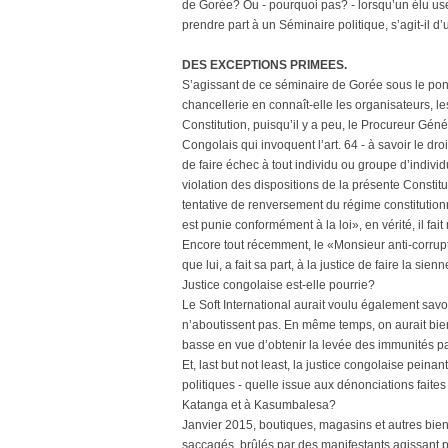
de Gorée? Ou - pourquoi pas? - lorsqu’un élu use 
prendre part à un Séminaire politique, s’agit-il 
DES EXCEPTIONS PRIMEES.
S’agissant de ce séminaire de Gorée sous le pon
chancellerie en connaît-elle les organisateurs, l
Constitution, puisqu’il y a peu, le Procureur Gén
Congolais qui invoquent l’art. 64 - à savoir le dro
de faire échec à tout individu ou groupe d’individ
violation des dispositions de la présente Constitut
tentative de renversement du régime constitutionne
est punie conformément à la loi», en vérité, il fa
Encore tout récemment, le «Monsieur anti-corrupt
que lui, a fait sa part, à la justice de faire la sie
Justice congolaise est-elle pourrie?
Le Soft International aurait voulu également sav
n’aboutissent pas. En même temps, on aurait bie
basse en vue d’obtenir la levée des immunités p
Et, last but not least, la justice congolaise peinant
politiques - quelle issue aux dénonciations faite
Katanga et à Kasumbalesa?
Janvier 2015, boutiques, magasins et autres biens
saccagés, brûlés par des manifestants agissant po