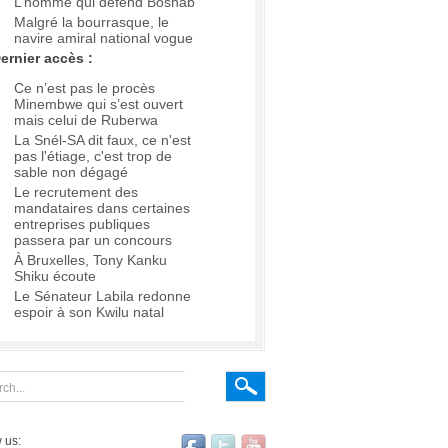
L’homme qui défend Boshab
Malgré la bourrasque, le
navire amiral national vogue
ernier accès :
Ce n’est pas le procès
Minembwe qui s’est ouvert
mais celui de Ruberwa
La Snél-SA dit faux, ce n'est
pas l'étiage, c'est trop de
sable non dégagé
Le recrutement des
mandataires dans certaines
entreprises publiques
passera par un concours
À Bruxelles, Tony Kanku
Shiku écoute
Le Sénateur Labila redonne
espoir à son Kwilu natal
 us: