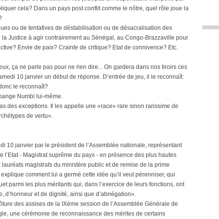
liquer cela? Dans un pays post conflit comme le nôtre, quel rôle joue la
?
es ou de tentatives de déstabilisation ou de désacralisation des
la Justice à agir contrairement au Sénégal, au Congo-Brazzaville pour
éactive? Envie de paix? Crainte de critique? Etat de connivence? Etc.
ux, ça ne parle pas pour ne rien dire... On gardera dans nos tiroirs ces
medi 10 janvier un début de réponse. D’entrée de jeu, il le reconnaît:
 donc le reconnaît?
abange Numbi lui-même.
pas des exceptions. Il les appelle une «race» rare sinon rarissime de
rchétypes de vertu».
 10 janvier par le président de l’Assemblée nationale, représentant
e l’Etat - Magistrat suprême du pays - en présence des plus hautes
x lauréats magistrats du ministère public et de remise de la prime
xplique comment lui a germé cette idée qu’il veut pérenniser, qui
 parmi les plus méritants qui, dans l’exercice de leurs fonctions, ont
, d’honneur et de dignité, ainsi que d’abnégation».
clôture des assises de la IXème session de l’Assemblée Générale de
igle, une cérémonie de reconnaissance des mérites de certains