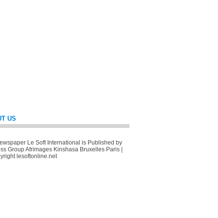
T US
wspaper Le Soft International is Published by
ss Group Afrimages Kinshasa Bruxelles Paris |
right lesoftonline.net