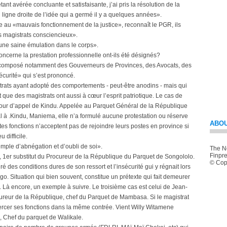
ant avérée concluante et satisfaisante, j’ai pris la résolution de la
 ligne droite de l’idée qui a germé il y a quelques années».
face au «mauvais fonctionnement de la justice», reconnaît le PGR, ils
ns magistrats consciencieux».
 une saine émulation dans le corps».
ncerne la prestation professionnelle ont-ils été désignés?
f composé notamment des Gouverneurs de Provinces, des Avocats, des
écurité» qui s’est prononcé.
trats ayant adopté des comportements - peut-être anodins - mais qui
que des magistrats ont aussi à cœur l’esprit patriotique. Le cas de
ur d’appel de Kindu. Appelée au Parquet Général de la République
al à .Kindu, Maniema, elle n’a formulé aucune protestation ou réserve
ABOU
 fonctions n’acceptent pas de rejoindre leurs postes en province si
 difficile.
mple d’abnégation et d’oubli de soi».
The Ne
Finpre
i, 1er substitut du Procureur de la République du Parquet de Songololo.
© Copy
é des conditions dures de son ressort et l’insécurité gui y régnait lors
 Situation qui bien souvent, constitue un prétexte qui fait demeurer
Là encore, un exemple à suivre. Le troisième cas est celui de Jean-
reur de la République, chef du Parquet de Mambasa. Si le magistrat
xercer ses fonctions dans la même contrée. Vient Willy Witamene
, Chef du parquet de Walikale.