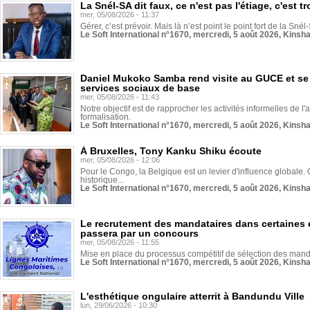
La Snél-SA dit faux, ce n'est pas l'étiage, c'est
mer, 05/08/2026 - 11:37
Gérer, c’est prévoir. Mais là n’est point le point fort de la Sn
Le Soft International n°1670, mercredi, 5 août 2026, Kinsh
Daniel Mukoko Samba rend visite au GUCE et se
services sociaux de base
mer, 05/08/2026 - 11:43
Notre objectif est de rapprocher les activités informelles de l'
formalisation.
Le Soft International n°1670, mercredi, 5 août 2026, Kinsh
À Bruxelles, Tony Kanku Shiku écoute
mer, 05/08/2026 - 12:06
Pour le Congo, la Belgique est un levier d'influence globale. O
historique...
Le Soft International n°1670, mercredi, 5 août 2026, Kinsh
Le recrutement des mandataires dans certaines 
passera par un concours
mer, 05/08/2026 - 11:55
Mise en place du processus compétitif de sélection des manda
Le Soft International n°1670, mercredi, 5 août 2026, Kinsh
L'esthétique ongulaire atterrit à Bandundu Ville
lun, 29/06/2026 - 10:30