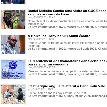
Daniel Mukoko Samba rend visite au GUCE et se
services sociaux de base
mer, 05/08/2026 - 11:43
Notre objectif est de rapprocher les activités informelles de l'
formalisation.
Le Soft International n°1670, mercredi, 5 août 2026, Kinsh
À Bruxelles, Tony Kanku Shiku écoute
mer, 05/08/2026 - 12:06
Pour le Congo, la Belgique est un levier d'influence globale. O
historique...
Le Soft International n°1670, mercredi, 5 août 2026, Kinsh
Le recrutement des mandataires dans certaines 
passera par un concours
mer, 05/08/2026 - 11:55
Mise en place du processus compétitif de sélection des manda
Le Soft International n°1670, mercredi, 5 août 2026, Kinsh
L'esthétique ongulaire atterrit à Bandundu Ville
lun, 29/06/2026 - 10:30
Elle fait florès dans les pays d'Afrique de l'est...
Le Soft International n°1667, lundi, 29 juin 2026, Kinshasa-