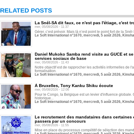
RELATED POSTS
La Snél-SA dit faux, ce n'est pas l'étiage, c'est
mer, 05/08/2026 - 11:37
Gérer, c’est prévoir. Mais là n’est point le point fort de la Sn
Le Soft International n°1670, mercredi, 5 août 2026, Kinsh
Daniel Mukoko Samba rend visite au GUCE et se
services sociaux de base
mer, 05/08/2026 - 11:43
Notre objectif est de rapprocher les activités informelles de l'
formalisation.
Le Soft International n°1670, mercredi, 5 août 2026, Kinsh
À Bruxelles, Tony Kanku Shiku écoute
mer, 05/08/2026 - 12:06
Pour le Congo, la Belgique est un levier d'influence globale. O
historique...
Le Soft International n°1670, mercredi, 5 août 2026, Kinsh
Le recrutement des mandataires dans certaines 
passera par un concours
mer, 05/08/2026 - 11:55
Mise en place du processus compétitif de sélection des manda
Le Soft International n°1670, mercredi, 5 août 2026, Kinsh