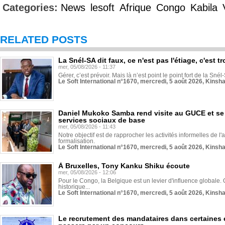
Categories:
News
lesoft
Afrique
Congo
Kabila
RELATED POSTS
La Snél-SA dit faux, ce n'est pas l'étiage, c'est
mer, 05/08/2026 - 11:37
Gérer, c’est prévoir. Mais là n’est point le point fort de la Sn
Le Soft International n°1670, mercredi, 5 août 2026, Kinsh
Daniel Mukoko Samba rend visite au GUCE et se
services sociaux de base
mer, 05/08/2026 - 11:43
Notre objectif est de rapprocher les activités informelles de l'
formalisation.
Le Soft International n°1670, mercredi, 5 août 2026, Kinsh
À Bruxelles, Tony Kanku Shiku écoute
mer, 05/08/2026 - 12:06
Pour le Congo, la Belgique est un levier d'influence globale. O
historique...
Le Soft International n°1670, mercredi, 5 août 2026, Kinsh
Le recrutement des mandataires dans certaines 