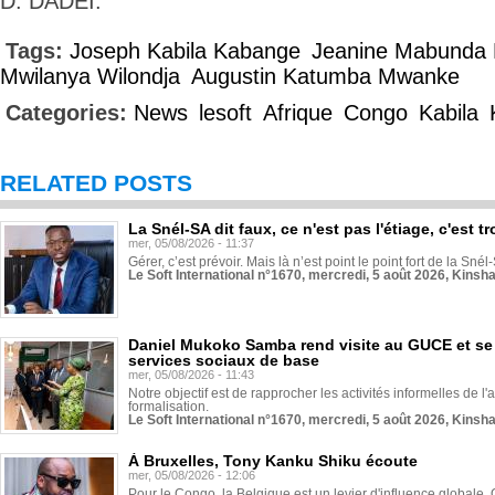
D. DADEI.
Tags:
Joseph Kabila Kabange
Jeanine Mabunda 
Mwilanya Wilondja
Augustin Katumba Mwanke
Categories:
News
lesoft
Afrique
Congo
Kabila
RELATED POSTS
La Snél-SA dit faux, ce n'est pas l'étiage, c'est
mer, 05/08/2026 - 11:37
Gérer, c’est prévoir. Mais là n’est point le point fort de la Sn
Le Soft International n°1670, mercredi, 5 août 2026, Kinsh
Daniel Mukoko Samba rend visite au GUCE et se
services sociaux de base
mer, 05/08/2026 - 11:43
Notre objectif est de rapprocher les activités informelles de l'
formalisation.
Le Soft International n°1670, mercredi, 5 août 2026, Kinsh
À Bruxelles, Tony Kanku Shiku écoute
mer, 05/08/2026 - 12:06
Pour le Congo, la Belgique est un levier d'influence globale. O