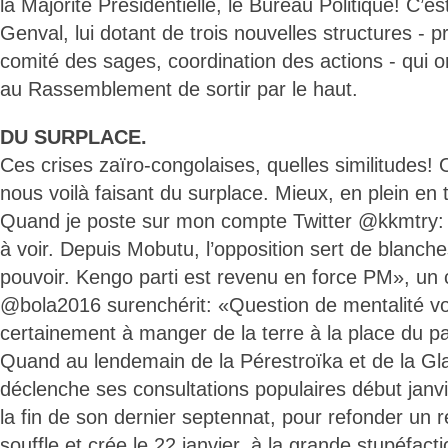
la Majorité Présidentielle, le Bureau Politique! C’es
Genval, lui dotant de trois nouvelles structures - p
comité des sages, coordination des actions - qui o
au Rassemblement de sortir par le haut.
DU SURPLACE.
Ces crises zaïro-congolaises, quelles similitudes!
nous voilà faisant du surplace. Mieux, en plein en t
Quand je poste sur mon compte Twitter @kkmtry: «C
à voir. Depuis Mobutu, l’opposition sert de blanch
pouvoir. Kengo parti est revenu en force PM», un
@bola2016 surenchérit: «Question de mentalité vo
certainement à manger de la terre à la place du p
Quand au lendemain de la Pérestroïka et de la G
déclenche ses consultations populaires début janv
la fin de son dernier septennat, pour refonder un 
souffle et crée le 22 janvier, à la grande stupéfac