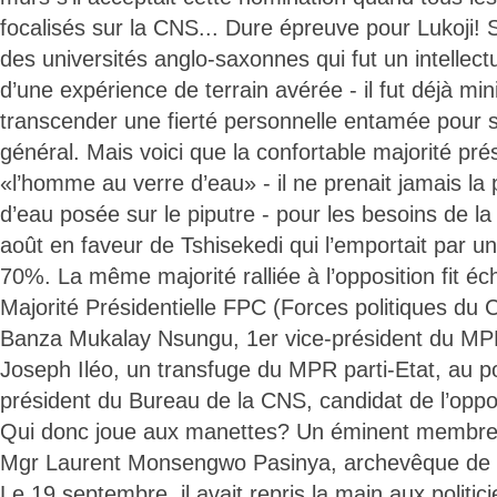
focalisés sur la CNS... Dure épreuve pour Lukoji!
des universités anglo-saxonnes qui fut un intellec
d’une expérience de terrain avérée - il fut déjà mi
transcender une fierté personnelle entamée pour s
général. Mais voici que la confortable majorité prés
«l’homme au verre d’eau» - il ne prenait jamais la
d’eau posée sur le piputre - pour les besoins de l
août en faveur de Tshisekedi qui l’emportait par u
70%. La même majorité ralliée à l’opposition fit éc
Majorité Présidentielle FPC (Forces politiques du
Banza Mukalay Nsungu, 1er vice-président du MPR
Joseph Iléo, un transfuge du MPR parti-Etat, au p
président du Bureau de la CNS, candidat de l’oppos
Qui donc joue aux manettes? Un éminent membre 
Mgr Laurent Monsengwo Pasinya, archevêque de la
Le 19 septembre, il avait repris la main aux politi