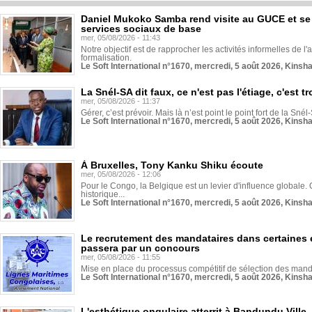
Daniel Mukoko Samba rend visite au GUCE et se
services sociaux de base
mer, 05/08/2026 - 11:43
Notre objectif est de rapprocher les activités informelles de l'
formalisation.
Le Soft International n°1670, mercredi, 5 août 2026, Kinsh
La Snél-SA dit faux, ce n'est pas l'étiage, c'est
mer, 05/08/2026 - 11:37
Gérer, c’est prévoir. Mais là n’est point le point fort de la Sn
Le Soft International n°1670, mercredi, 5 août 2026, Kinsh
À Bruxelles, Tony Kanku Shiku écoute
mer, 05/08/2026 - 12:06
Pour le Congo, la Belgique est un levier d'influence globale. O
historique...
Le Soft International n°1670, mercredi, 5 août 2026, Kinsh
Le recrutement des mandataires dans certaines 
passera par un concours
mer, 05/08/2026 - 11:55
Mise en place du processus compétitif de sélection des manda
Le Soft International n°1670, mercredi, 5 août 2026, Kinsh
L'esthétique ongulaire atterrit à Bandundu Ville