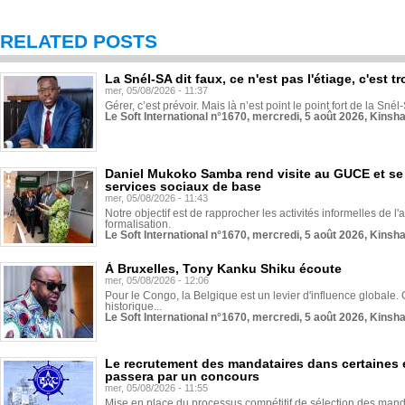
RELATED POSTS
La Snél-SA dit faux, ce n'est pas l'étiage, c'est
mer, 05/08/2026 - 11:37
Gérer, c’est prévoir. Mais là n’est point le point fort de la Sn
Le Soft International n°1670, mercredi, 5 août 2026, Kinsh
Daniel Mukoko Samba rend visite au GUCE et se
services sociaux de base
mer, 05/08/2026 - 11:43
Notre objectif est de rapprocher les activités informelles de l'
formalisation.
Le Soft International n°1670, mercredi, 5 août 2026, Kinsh
À Bruxelles, Tony Kanku Shiku écoute
mer, 05/08/2026 - 12:06
Pour le Congo, la Belgique est un levier d'influence globale. O
historique...
Le Soft International n°1670, mercredi, 5 août 2026, Kinsh
Le recrutement des mandataires dans certaines 
passera par un concours
mer, 05/08/2026 - 11:55
Mise en place du processus compétitif de sélection des manda