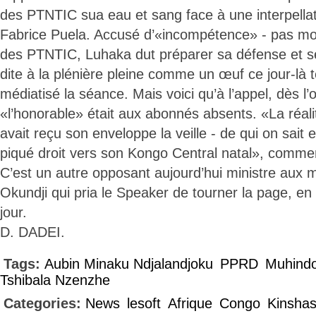
des PTNTIC sua eau et sang face à une interpellat
Fabrice Puela. Accusé d’«incompétence» - pas mo
des PTNTIC, Luhaka dut préparer sa défense et se
dite à la plénière pleine comme un œuf ce jour-là 
médiatisé la séance. Mais voici qu’à l’appel, dès l
«l’honorable» était aux abonnés absents. «La réal
avait reçu son enveloppe la veille - de qui on sait 
piqué droit vers son Kongo Central natal», comme
C’est un autre opposant aujourd’hui ministre au
Okundji qui pria le Speaker de tourner la page, en
jour.
D. DADEI.
Tags:
Aubin Minaku Ndjalandjoku
PPRD
Muhindo
Tshibala Nzenzhe
Categories:
News
lesoft
Afrique
Congo
Kinsha