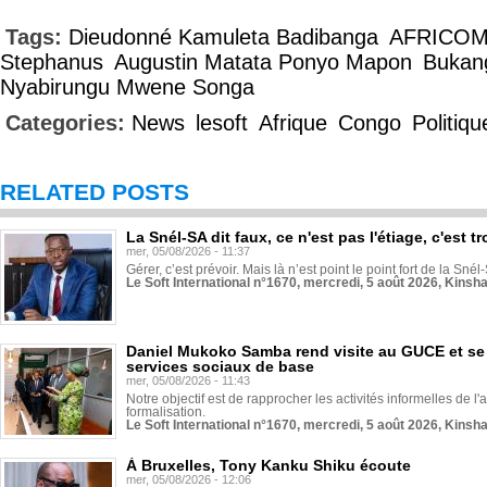
Tags:
Dieudonné Kamuleta Badibanga
AFRICO
Stephanus
Augustin Matata Ponyo Mapon
Bukan
Nyabirungu Mwene Songa
Categories:
News
lesoft
Afrique
Congo
Politiqu
RELATED POSTS
La Snél-SA dit faux, ce n'est pas l'étiage, c'est
mer, 05/08/2026 - 11:37
Gérer, c’est prévoir. Mais là n’est point le point fort de la Sn
Le Soft International n°1670, mercredi, 5 août 2026, Kinsh
Daniel Mukoko Samba rend visite au GUCE et se
services sociaux de base
mer, 05/08/2026 - 11:43
Notre objectif est de rapprocher les activités informelles de l'
formalisation.
Le Soft International n°1670, mercredi, 5 août 2026, Kinsh
À Bruxelles, Tony Kanku Shiku écoute
mer, 05/08/2026 - 12:06