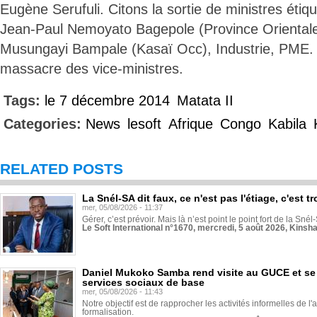
Eugène Serufuli. Citons la sortie de ministres éti
Jean-Paul Nemoyato Bagepole (Province Orienta
Musungayi Bampale (Kasaï Occ), Industrie, PME.
massacre des vice-ministres.
Tags:
le 7 décembre 2014
Matata II
Categories:
News
lesoft
Afrique
Congo
Kabila
RELATED POSTS
La Snél-SA dit faux, ce n'est pas l'étiage, c'est
mer, 05/08/2026 - 11:37
Gérer, c’est prévoir. Mais là n’est point le point fort de la Sn
Le Soft International n°1670, mercredi, 5 août 2026, Kinsh
Daniel Mukoko Samba rend visite au GUCE et se
services sociaux de base
mer, 05/08/2026 - 11:43
Notre objectif est de rapprocher les activités informelles de l'
formalisation.