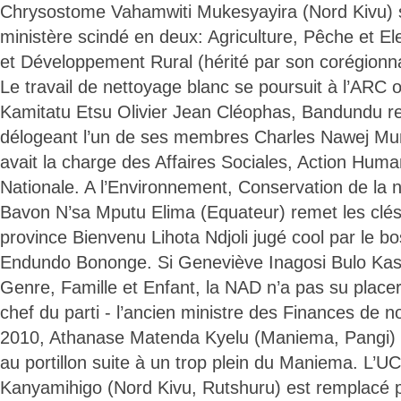
Chrysostome Vahamwiti Mukesyayira (Nord Kivu) s’
ministère scindé en deux: Agriculture, Pêche et
et Développement Rural (hérité par son corégionna
Le travail de nettoyage blanc se poursuit à l’ARC o
Kamitatu Etsu Olivier Jean Cléophas, Bandundu re
délogeant l’un de ses membres Charles Nawej Mu
avait la charge des Affaires Sociales, Action Humani
Nationale. A l’Environnement, Conservation de la n
Bavon N’sa Mputu Elima (Equateur) remet les clés à
province Bienvenu Lihota Ndjoli jugé cool par le 
Endundo Bononge. Si Geneviève Inagosi Bulo Kaso
Genre, Famille et Enfant, la NAD n’a pas su place
chef du parti - l’ancien ministre des Finances de 
2010, Athanase Matenda Kyelu (Maniema, Pangi) -
au portillon suite à un trop plein du Maniema. L’
Kanyamihigo (Nord Kivu, Rutshuru) est remplacé p