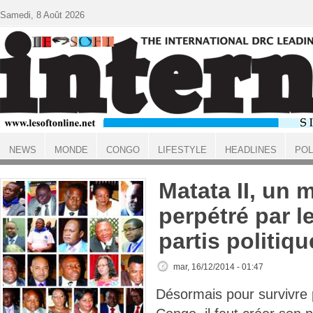
Aller au contenu principal
Samedi, 8 Août 2026
NEWS
MONDE
CONGO
LIFESTYLE
HEADLINES
POL
ACCUEIL
Matata II, un 
perpétré par l
partis politiq
mar, 16/12/2014 - 01:47
Désormais pour survivre 