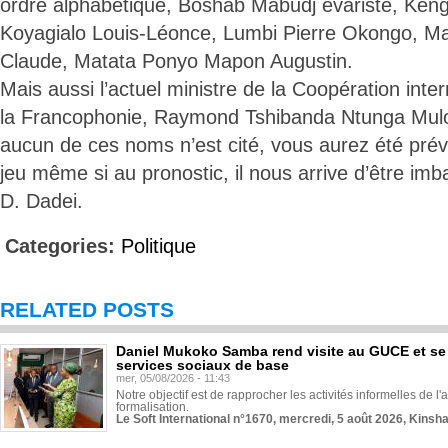
ordre alphabétique, Boshab Mabudj évariste, Ke
Koyagialo Louis-Léonce, Lumbi Pierre Okongo, 
Claude, Matata Ponyo Mapon Augustin.
Mais aussi l’actuel ministre de la Coopération inte
la Francophonie, Raymond Tshibanda Ntunga Mulong
aucun de ces noms n’est cité, vous aurez été prév
jeu même si au pronostic, il nous arrive d’être imba
D. Dadei.
Categories:
Politique
RELATED POSTS
Daniel Mukoko Samba rend visite au GUCE et se
services sociaux de base
mer, 05/08/2026 - 11:43
Notre objectif est de rapprocher les activités informelles de l'
formalisation.
Le Soft International n°1670, mercredi, 5 août 2026, Kinsh