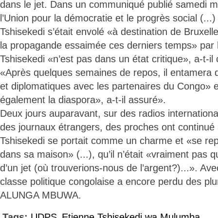
dans le jet. Dans un communiqué publié samedi ma
l’Union pour la démocratie et le progrès social (...
Tshisekedi s’était envolé «à destination de Bruxel
la propagande essaimée ces derniers temps» par l
Tshisekedi «n’est pas dans un état critique», a-t-il
«Après quelques semaines de repos, il entamera de
et diplomatiques avec les partenaires du Congo» e
également la diaspora», a-t-il assuré».
Deux jours auparavant, sur des radios internation
des journaux étrangers, des proches ont continué
Tshisekedi se portait comme un charme et «se rep
dans sa maison» (...), qu’il n’était «vraiment pas q
d’un jet (où trouverions-nous de l’argent?)...». Avec
classe politique congolaise a encore perdu des pl
ALUNGA MBUWA.
Tags:
UDPS
Etienne Tshisekedi wa Mulumba