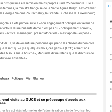
un prix qui lui a été remis en mains propres lundi 25 novembre. Elle a
LE
res femmes, la ministre française de la Santé Agnès Buzyn, l’ex-Premier
te de Georgie Salomé Zourachabily, la Grande Duchesse du Luxembourg
A
ngolais a été primée suite à «son engagement politique en faveur de
la victoire d’une brillante dame n’est pas du «politiquement correct»,
k - actrice, mannequin, présentatrice télé - n’est appelé - exposé -
C-CACH, se dévoilant une personne qui prend les choses du bon côté.
que disant qu’«il y a quelques mois, ces gens-là (FCC) étaient nos
des bisous sur la bouche», Mabunda dit ne retenir que le discours de
té du vivre ensemble».
nshasa
Politique
Vie
Glamour
D
rend visite au GUCE et se préoccupe d'accès aux
base
her les activités informelles de l'administration afin de favoriser leur