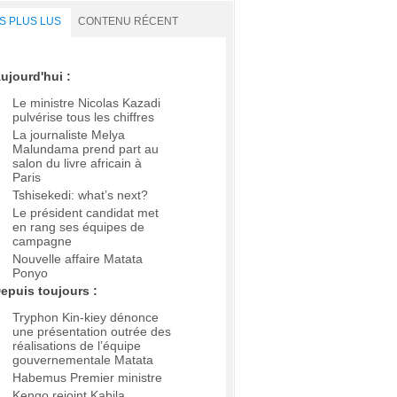
S PLUS LUS
CONTENU RÉCENT
ujourd'hui :
Le ministre Nicolas Kazadi
pulvérise tous les chiffres
La journaliste Melya
Malundama prend part au
salon du livre africain à
Paris
Tshisekedi: what’s next?
Le président candidat met
en rang ses équipes de
campagne
Nouvelle affaire Matata
Ponyo
epuis toujours :
Tryphon Kin-kiey dénonce
une présentation outrée des
réalisations de l’équipe
gouvernementale Matata
Habemus Premier ministre
Kengo rejoint Kabila