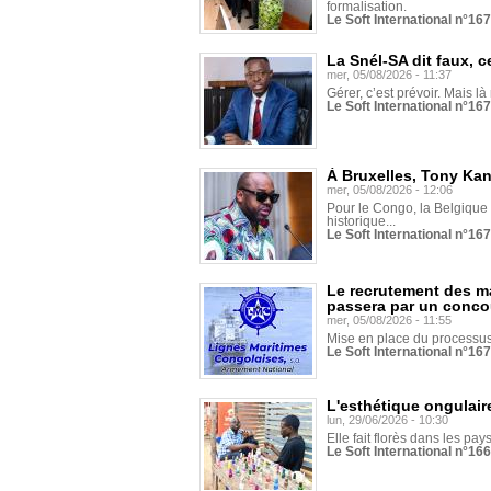
formalisation.
Le Soft International n°16
La Snél-SA dit faux, c
mer, 05/08/2026 - 11:37
Gérer, c’est prévoir. Mais là
Le Soft International n°16
À Bruxelles, Tony Ka
mer, 05/08/2026 - 12:06
Pour le Congo, la Belgique e
historique...
Le Soft International n°16
Le recrutement des m
passera par un conco
mer, 05/08/2026 - 11:55
Mise en place du processus 
Le Soft International n°16
L'esthétique ongulaire
lun, 29/06/2026 - 10:30
Elle fait florès dans les pays
Le Soft International n°166