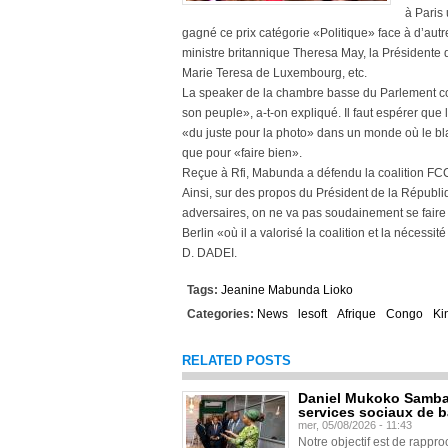
à Paris 
gagné ce prix catégorie «Politique» face à d’aut
ministre britannique Theresa May, la Présiden
Marie Teresa de Luxembourg, etc.
La speaker de la chambre basse du Parlement co
son peuple», a-t-on expliqué. Il faut espérer que 
«du juste pour la photo» dans un monde où le blac
que pour «faire bien».
Reçue à Rfi, Mabunda a défendu la coalition FC
Ainsi, sur des propos du Président de la Républi
adversaires, on ne va pas soudainement se faire 
Berlin «où il a valorisé la coalition et la nécessi
D. DADEI.
Tags:
Jeanine Mabunda Lioko
Categories:
News
lesoft
Afrique
Congo
Ki
RELATED POSTS
Daniel Mukoko Samba 
services sociaux de 
mer, 05/08/2026 - 11:43
Notre objectif est de rapproc