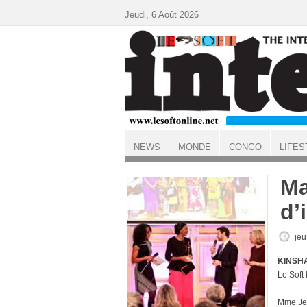
Aller au contenu principal
Jeudi, 6 Août 2026
NEWS
MONDE
CONGO
LIFES
ACCUEIL
M
d’
jeu
KINSHA
Le Soft
Mme Jea