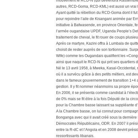
mouvement le RCD-N (qui deviendra Rassembleme
autres, RCD-Goma, RCD-KML) est aussi un vrai 
Ayant quitté la rébellion du RCD-Goma dont il fut
pour rejoindre l’aile de Kisangani animée par E
initiative à Bafwasende, en province Orientale, 
l’armée ougandaise UPDF, Uganda People’s Defense
traitement de cheval, le fit rouer de coups plusieu
Après ce martyre, Kazini offra à Lumbala de quitt
choisit de rester auprès de son tortionnaire. Su
Wife) comme les Ougandais qualifient les «Congom
ainsi que naquit le RCD-N qui prit ses quartier
Né le 13 avril 1958, à Mweka, Kasaï-Occidental, m
où il a survécu grâce à des petits métiers, est d
dans le fameux gouvernement de transition 1+4 a
gestion. Il y fit nommer néanmoins sa propre épous
En 2006, il se présenta comme candidat à l’électio
de 0% mais se fit élire à la fois Député de la cir
pour la Chambre basse laissant sa suppléante d
A la Chambre basse, on lui connut pour compa
Bonganga avec qui il avait créé sous la dernière 
Démocrates Républicains, ODR. En 2007 il présid
entre la R-dC et l’Angola et en 2008 devint pré
ressortissants libanais.