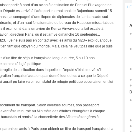
aisser partir à bord d’un avion à destination de Paris et l’Hexagone ne
LE
ex-Député est arrivé à l’aéroport international de Bujumbura samedi 15
nshasa, accompagné d’une flopée de diplomates de l’ambassade sud-
mbrante, et d’un haut fonctionnaire du bureau du Haut commissariat des
A
s il est monté dans un avion de Kenya Airways qui a fait escale à
avion, direction Paris, où il est arrivé dimanche 16 septembre...
u M23. «Je ne suis pas en contact avec les amis du M23» expliquant que
ut en tant que citoyen du monde. Mais, cela ne veut pas dire que je suis
d’un titre de séjour français de longue durée, 5 ou 10 ans
ce comme réfugié politique.
roglio de la situation dans laquelle le Député s’était trouvé, s’il
migration français n’auraient pas donné leur quitus à ce que le Député
aurait pu faire valoir son statut de réfugié politique et certainement lui
D
 document de transport. Selon diverses sources, son passeport
 devant être retourné au Ministère des Affaires étrangères à chaque
 burundais et remis à la chancellerie des Affaires étrangères à
 parents et amis à Paris pour obtenir un titre de transport français qui a