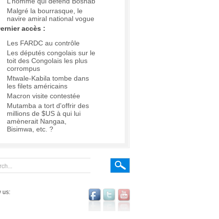
L’homme qui défend Boshab
Malgré la bourrasque, le
navire amiral national vogue
ernier accès :
Les FARDC au contrôle
Les députés congolais sur le
toit des Congolais les plus
corrompus
Mtwale-Kabila tombe dans
les filets américains
Macron visite contestée
Mutamba a tort d'offrir des
millions de $US à qui lui
amènerait Nangaa,
Bisimwa, etc. ?
 us: