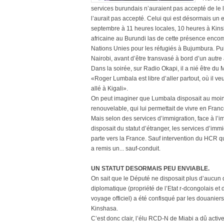
services burundais n’auraient pas accepté de le l
l’aurait pas accepté. Celui qui est désormais un 
septembre à 11 heures locales, 10 heures à Ki
africaine au Burundi las de cette présence enco
Nations Unies pour les réfugiés à Bujumbura. Pui
Nairobi, avant d’être transvasé à bord d’un autre 
Dans la soirée, sur Radio Okapi, il a nié être d
«Roger Lumbala est libre d’aller partout, où il ve
allé à Kigali».
On peut imaginer que Lumbala disposait au moins 
renouvelable, qui lui permettait de vivre en Fran
Mais selon des services d’immigration, face à l’imb
disposait du statut d’étranger, les services d’im
parte vers la France. Sauf intervention du HCR qui 
a remis un... sauf-conduit.
UN STATUT DESORMAIS PEU ENVIABLE.
On sait que le Député ne disposait plus d’aucun
diplomatique (propriété de l’Etat r-dcongolais et
voyage officiel) a été confisqué par les douaniers
Kinshasa.
C’est donc clair, l’élu RCD-N de Miabi a dû activer