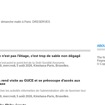
hé dimanche matin à Paris. DRESERVES.
ABOU
e n'est pas l'étiage, c'est trop de sable non dégagé
The Ne
Finpre
 n’est point le point fort de la Snél-Société Anonyme.
© Copy
70, mercredi, 5 août 2026, Kinshasa-Paris, Bruxelles.
rend visite au GUCE et se préoccupe d'accès aux
base
her les activités informelles de l'administration afin de favoriser leur
70, mercredi, 5 août 2026, Kinshasa-Paris, Bruxelles.