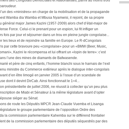
nt des Congolais Démocrates et Nationalistes, parmi au moins trois
baroudeur.
 l’un des «ministres» en charge de la mobilisation et de la propagande
rnest Wamba dia Wamba et Mbusa Nyamwisi, il rejoint, de sa propre
feu général major James Kazini (1957-2009) alors chef d’état-major de
 Force. Celui-ci le prenant pour un espion, lui fit infliger un
rs fois par jour et séjourner dans un trou en pleine jungle congolaise...
er les lieux et de rejoindre sa famille en Europe. Le R-dCongolais
rpris par cette bravoure peu «congolaise» pour un «BMW (Beer, Music,
ani», Kazini le récompensa et lui offrant un «lopin de terre»: c’est
s dans l’une des mines de diamants de Bafwasende.
arié et père de cinq enfants, l’homme blanchi sous le harnais de l’exil
evenu ministre du Commerce extérieur après le dialogue inter-congolais
vant d’en être limogé en janvier 2005 à l’issue d’un scandale de
e dont il devint DirCab. Ainsi fonctionnait le 1=4...
n présidentielle de juillet 2006, ne réussit à collecter qu’un peu plus
conscription de Miabi et Sénateur à la même législature avant d’opter
’épouse siéger au Sénat.
gnons de route les Députés MPCR Jean-Claude Vuemba et Lisanga
législature le groupe parlementaire de l’opposition Ordre des
a la commission parlementaire Kahemba sur le différend frontalier
sident de la commission parlementaire des députés séquestrés par des