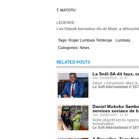
T. MATOTU
LEGENDE :
L’ex-Député baroudeur élu de Miabi, a débouc
Tags:
Roger Lumbala Tshitenge
Lumbala
Categories:
News
RELATED POSTS
La Snél-SA dit faux, c
mer, 05/08/2026 - 11:37
Gérer, c’est prévoir. Mais là
Le Soft International n°16
Daniel Mukoko Samba 
services sociaux de 
mer, 05/08/2026 - 11:43
Notre objectif est de rapproc
formalisation.
Le Soft International n°16