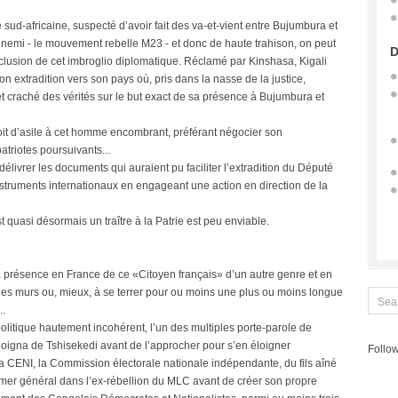
ud-africaine, suspecté d’avoir fait des va-et-vient entre Bujumbura et
nnemi - le mouvement rebelle M23 - et donc de haute trahison, on peut
D
nclusion de cet imbroglio diplomatique. Réclamé par Kinshasa, Kigali
 extradition vers son pays où, pris dans la nasse de la justice,
 et craché des vérités sur le but exact de sa présence à Bujumbura et
it d’asile à cet homme encombrant, préférant négocier son
triotes poursuivants...
 délivrer les documents qui auraient pu faciliter l’extradition du Député
instruments internationaux en engageant une action en direction de la
t quasi désormais un traître à la Patrie est peu enviable.
a présence en France de ce «Citoyen français» d’un autre genre et en
ser les murs ou, mieux, à se terrer pour ou moins une plus ou moins longue
..
litique hautement incohérent, l’un des multiples porte-parole de
oigna de Tshisekedi avant de l’approcher pour s’en éloigner
Follow
a CENI, la Commission électorale nationale indépendante, du fils aîné
nommer général dans l’ex-rébellion du MLC avant de créer son propre