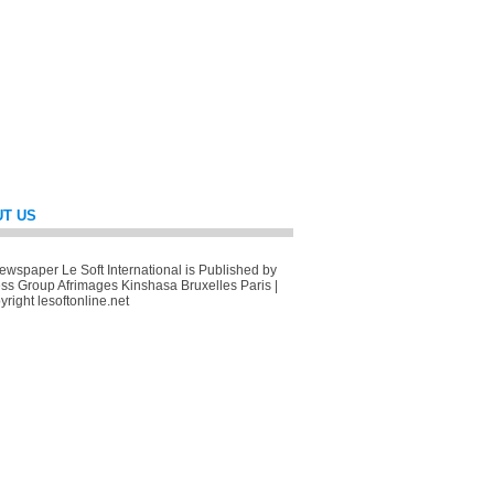
T US
wspaper Le Soft International is Published by
ss Group Afrimages Kinshasa Bruxelles Paris |
right lesoftonline.net