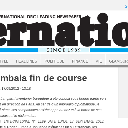
S
TYLE
HEADLINES
POLITIQUE
FINANCE
VIE
GLAMOUR
mbala fin de course
, 17/09/2012 - 13:18
 français, l’aventurier baroudeur a été conduit sous bonne garde vers
 en direction de Paris. Au centre d’un imbroglio diplomatique, le
ré sème ses compatriotes et s’échappe au nez et à la barbe de ses
vants qui le réclamaient
T INTERNATIONAL N° 1189 DATE LUNDI 17 SEPTEMBRE 2012
te si Roger Lumbala Tshitenge n’était pas un sujet français, les