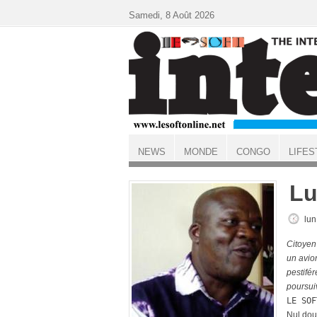
Aller au contenu principal
Samedi, 8 Août 2026
NEWS
MONDE
CONGO
LIFES
ACCUEIL
Lu
lun
Citoyen
un avion
pestifé
poursui
LE SOF
Nul dou