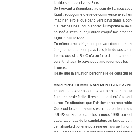
facilité son départ vers Paris...
Se trouvant à Bujumbura au sein de l’ambassade s
Kigali, soupçonné d’être de connivence avec l’e
imaginer le rôle joué par divers pays dans la co
n’aurait pas beaucoup apprécié l’hypothèse de son
poussé à s’expliquer, il aurait craqué facilement
Kigali et sur le M23.
En même temps, Kigali ne pouvant donner un dro
éloignement dans un pays tiers, loin de ses compa
Il reste que si la R-dC n’a pu faire diligence pour
vers Kinshasa, le pays peut faire jouer tous les 
France...
Reste que la situation personnelle de celui qui es
MARTYRISE COMME RAREMENT PAR KAZINI.
Les terribles «Bana Congo» verraient bien mal l
faire une proie facile. Il reste au pestiféré à ra
durée. En attendant que l’air devienne respirable
Ceux qui le connaissent savent que cet homme po
l’UDPS en France dans les années 1990, qui s’él
davantage (cas de la candidature au bureau de l
de Tshisekedi, offerte puis rejetée), qui se fit 