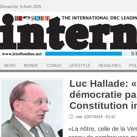
Aller au contenu principal
Dimanche, 9 Août 2026
NEWS
MONDE
CONGO
LIFESTYLE
HEADLINES
POL
ACCUEIL
Luc Hallade: «I
démocratie par
Constitution i
mar, 22/07/2014 - 01:42
«La nôtre, celle de la V