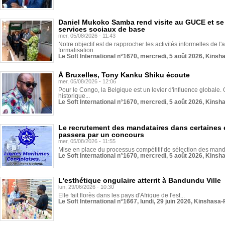
Daniel Mukoko Samba rend visite au GUCE et se
services sociaux de base
mer, 05/08/2026 - 11:43
Notre objectif est de rapprocher les activités informelles de l'
formalisation.
Le Soft International n°1670, mercredi, 5 août 2026, Kinsh
À Bruxelles, Tony Kanku Shiku écoute
mer, 05/08/2026 - 12:06
Pour le Congo, la Belgique est un levier d'influence globale. O
historique...
Le Soft International n°1670, mercredi, 5 août 2026, Kinsh
Le recrutement des mandataires dans certaines 
passera par un concours
mer, 05/08/2026 - 11:55
Mise en place du processus compétitif de sélection des manda
Le Soft International n°1670, mercredi, 5 août 2026, Kinsh
L'esthétique ongulaire atterrit à Bandundu Ville
lun, 29/06/2026 - 10:30
Elle fait florès dans les pays d'Afrique de l'est...
Le Soft International n°1667, lundi, 29 juin 2026, Kinshasa-