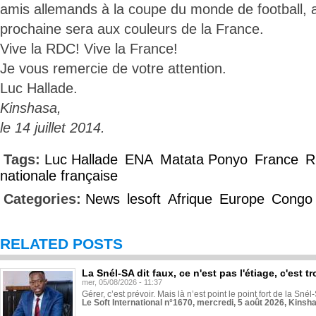
amis allemands à la coupe du monde de football, a
prochaine sera aux couleurs de la France.
Vive la RDC! Vive la France!
Je vous remercie de votre attention.
Luc Hallade.
Kinshasa,
le 14 juillet 2014.
Tags:
Luc Hallade
ENA
Matata Ponyo
France
R
nationale française
Categories:
News
lesoft
Afrique
Europe
Congo
RELATED POSTS
La Snél-SA dit faux, ce n'est pas l'étiage, c'est
mer, 05/08/2026 - 11:37
Gérer, c’est prévoir. Mais là n’est point le point fort de la Sn
Le Soft International n°1670, mercredi, 5 août 2026, Kinsh