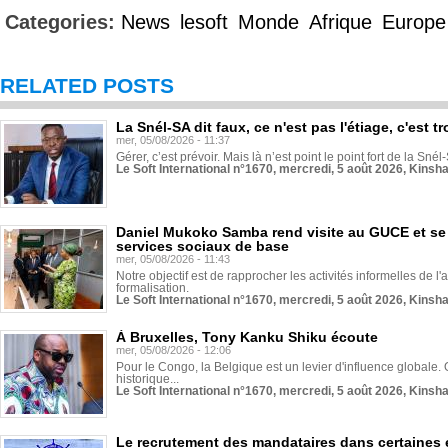
Categories:
News
lesoft
Monde
Afrique
Europe
RELATED POSTS
La Snél-SA dit faux, ce n'est pas l'étiage, c'est
mer, 05/08/2026 - 11:37
Gérer, c’est prévoir. Mais là n’est point le point fort de la Sn
Le Soft International n°1670, mercredi, 5 août 2026, Kinsh
Daniel Mukoko Samba rend visite au GUCE et se
services sociaux de base
mer, 05/08/2026 - 11:43
Notre objectif est de rapprocher les activités informelles de l'
formalisation.
Le Soft International n°1670, mercredi, 5 août 2026, Kinsh
À Bruxelles, Tony Kanku Shiku écoute
mer, 05/08/2026 - 12:06
Pour le Congo, la Belgique est un levier d'influence globale. O
historique...
Le Soft International n°1670, mercredi, 5 août 2026, Kinsh
Le recrutement des mandataires dans certaines 