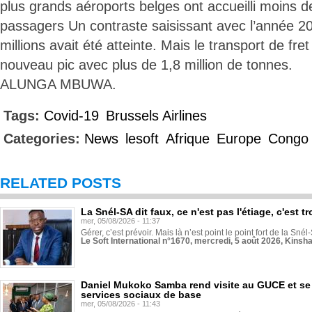
plus grands aéroports belges ont accueilli moins d
passagers Un contraste saisissant avec l’année 20
millions avait été atteinte. Mais le transport de fret
nouveau pic avec plus de 1,8 million de tonnes.
ALUNGA MBUWA.
Tags:
Covid-19
Brussels Airlines
Categories:
News
lesoft
Afrique
Europe
Congo
RELATED POSTS
La Snél-SA dit faux, ce n'est pas l'étiage, c'est
mer, 05/08/2026 - 11:37
Gérer, c’est prévoir. Mais là n’est point le point fort de la Sn
Le Soft International n°1670, mercredi, 5 août 2026, Kinsh
Daniel Mukoko Samba rend visite au GUCE et se
services sociaux de base
mer, 05/08/2026 - 11:43