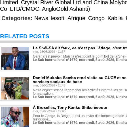
Limited
Crystal River Global Ltd and China Moly
Co
LTD/CMOC
AngloGold Ashanti)
Categories:
News
lesoft
Afrique
Congo
Kabila
RELATED POSTS
La Snél-SA dit faux, ce n'est pas l'étiage, c'est
mer, 05/08/2026 - 11:37
Gérer, c’est prévoir. Mais là n’est point le point fort de la Sn
Le Soft International n°1670, mercredi, 5 août 2026, Kinsh
Daniel Mukoko Samba rend visite au GUCE et se
services sociaux de base
mer, 05/08/2026 - 11:43
Notre objectif est de rapprocher les activités informelles de l'
formalisation.
Le Soft International n°1670, mercredi, 5 août 2026, Kinsh
À Bruxelles, Tony Kanku Shiku écoute
mer, 05/08/2026 - 12:06
Pour le Congo, la Belgique est un levier d'influence globale. O
historique...
Le Soft International n°1670, mercredi, 5 août 2026, Kinsh