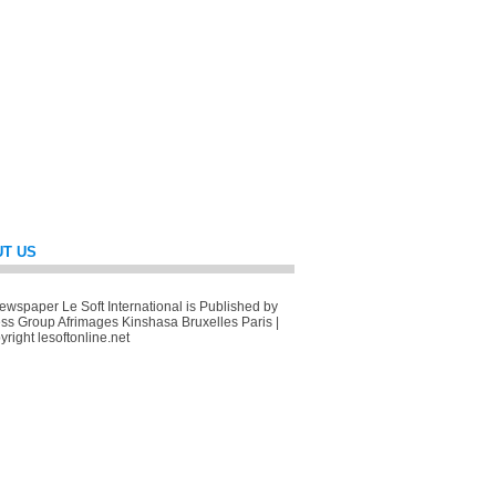
T US
wspaper Le Soft International is Published by
ss Group Afrimages Kinshasa Bruxelles Paris |
right lesoftonline.net