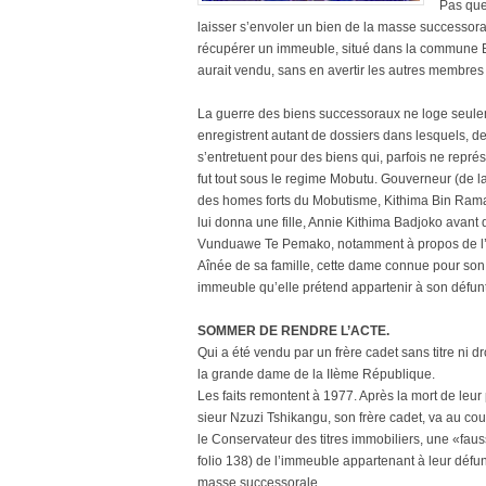
Pas que
laisser s’envoler un bien de la masse successoral
récupérer un immeuble, situé dans la commune Ba
aurait vendu, sans en avertir les autres membres d
La guerre des biens successoraux ne loge seule
enregistrent autant de dossiers dans lesquels, 
s’entretuent pour des biens qui, parfois ne repré
fut tout sous le regime Mobutu. Gouverneur (de la
des homes forts du Mobutisme, Kithima Bin Ramaza
lui donna une fille, Annie Kithima Badjoko avant
Vunduawe Te Pemako, notamment à propos de l’hé
Aînée de sa famille, cette dame connue pour son
immeuble qu’elle prétend appartenir à son défun
SOMMER DE RENDRE L’ACTE.
Qui a été vendu par un frère cadet sans titre ni d
la grande dame de la IIème République.
Les faits remontent à 1977. Après la mort de le
sieur Nzuzi Tshikangu, son frère cadet, va au cour
le Conservateur des titres immobiliers, une «faus
folio 138) de l’immeuble appartenant à leur défun
masse successorale.