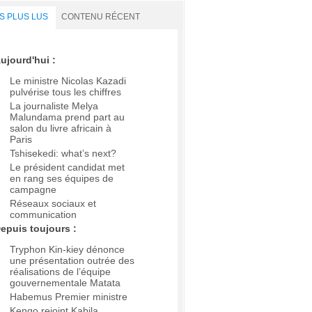
S PLUS LUS
CONTENU RÉCENT
ujourd'hui :
Le ministre Nicolas Kazadi
pulvérise tous les chiffres
La journaliste Melya
Malundama prend part au
salon du livre africain à
Paris
Tshisekedi: what’s next?
Le président candidat met
en rang ses équipes de
campagne
Réseaux sociaux et
communication
epuis toujours :
Tryphon Kin-kiey dénonce
une présentation outrée des
réalisations de l’équipe
gouvernementale Matata
Habemus Premier ministre
Kengo rejoint Kabila