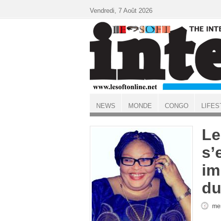
Aller au contenu principal
Vendredi, 7 Août 2026
NEWS
MONDE
CONGO
LIFES
ACCUEIL
Le
s’
im
du
mer