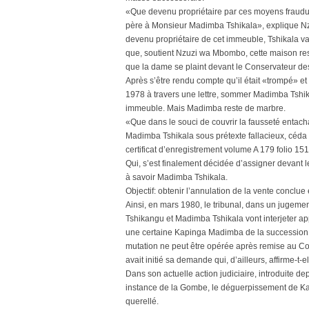
«Que devenu propriétaire par ces moyens fraudul
père à Monsieur Madimba Tshikala», explique Nzu
devenu propriétaire de cet immeuble, Tshikala va 
que, soutient Nzuzi wa Mbombo, cette maison rest
que la dame se plaint devant le Conservateur des 
Après s’être rendu compte qu’il était «trompé» et
1978 à travers une lettre, sommer Madimba Tshikal
immeuble. Mais Madimba reste de marbre.
«Que dans le souci de couvrir la fausseté entach
Madimba Tshikala sous prétexte fallacieux, céda l
certificat d’enregistrement volume A 179 folio 1
Qui, s’est finalement décidée d’assigner devant le
à savoir Madimba Tshikala.
Objectif: obtenir l’annulation de la vente conclu
Ainsi, en mars 1980, le tribunal, dans un jugemen
Tshikangu et Madimba Tshikala vont interjeter app
une certaine Kapinga Madimba de la succession 
mutation ne peut être opérée après remise au Cons
avait initié sa demande qui, d’ailleurs, affirme-t-el
Dans son actuelle action judiciaire, introduite de
instance de la Gombe, le déguerpissement de Ka
querellé.