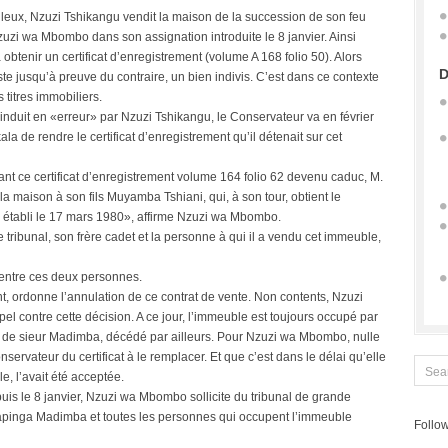
eux, Nzuzi Tshikangu vendit la maison de la succession de son feu
zi wa Mbombo dans son assignation introduite le 8 janvier. Ainsi
obtenir un certificat d’enregistrement (volume A 168 folio 50). Alors
D
e jusqu’à preuve du contraire, un bien indivis. C’est dans ce contexte
titres immobiliers.
 induit en «erreur» par Nzuzi Tshikangu, le Conservateur va en février
a de rendre le certificat d’enregistrement qu’il détenait sur cet
ant ce certificat d’enregistrement volume 164 folio 62 devenu caduc, M.
a maison à son fils Muyamba Tshiani, qui, à son tour, obtient le
51 établi le 17 mars 1980», affirme Nzuzi wa Mbombo.
 tribunal, son frère cadet et la personne à qui il a vendu cet immeuble,
e entre ces deux personnes.
t, ordonne l’annulation de ce contrat de vente. Non contents, Nzuzi
el contre cette décision. A ce jour, l’immeuble est toujours occupé par
de sieur Madimba, décédé par ailleurs. Pour Nzuzi wa Mbombo, nulle
ervateur du certificat à le remplacer. Et que c’est dans le délai qu’elle
le, l’avait été acceptée.
puis le 8 janvier, Nzuzi wa Mbombo sollicite du tribunal de grande
pinga Madimba et toutes les personnes qui occupent l’immeuble
Follow