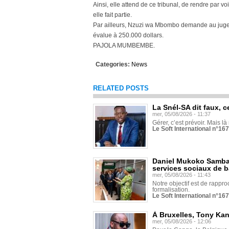
Ainsi, elle attend de ce tribunal, de rendre par
elle fait partie.
Par ailleurs, Nzuzi wa Mbombo demande au juge,
évalue à 250.000 dollars.
PAJOLA MUMBEMBE.
Categories:
News
RELATED POSTS
La Snél-SA dit faux, c
mer, 05/08/2026 - 11:37
Gérer, c’est prévoir. Mais là
Le Soft International n°16
Daniel Mukoko Samba 
services sociaux de 
mer, 05/08/2026 - 11:43
Notre objectif est de rapproc
formalisation.
Le Soft International n°16
À Bruxelles, Tony Ka
mer, 05/08/2026 - 12:06