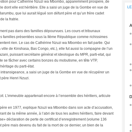
stion pour Cathérine Nzuzi wa Mbombo, apparemment prospère, de
LE
e dont elle est héritière. Elle a saisi un juge de la Gombe en vue de
rumbu, que lui aurait légué son défunt père et qu’un frère cadet
e la fratrie.
A
ment pas dans des familles dépourvues. Les cours et tribunaux
des familles présentées sous la IIème République comme richissimes
sentent rien. Le cas de Cathérine Nzuzi wa Mbombo en fait partie. Qui
 ville de Kinshasa, Bas Congo, etc.), elle fut aussi la compagne de l’un
ni, puissant secrétaire général et ideologue du MPR, parti-etat, qui
 de se fâcher avec certains bonzes du mobutisme, en tête VTP,
ritage du parti-état.
 intransigeance, a saisi un juge de la Gombe en vue de récupérer un
t père Henri Nzuzi.
roit. L’immeuble appartenait encore à l’ensemble des héritiers, articule
D
ur père en 1977, explique Nzuzi wa Mbombo dans son acte d’accusation,
ant de la même année, à l’abri de tous les autres héritiers, faire devant
se» déclaration de perte de certificat d’enregistrement (volume 136
t père mais devenu du fait de la mort de ce dernier, un bien de la