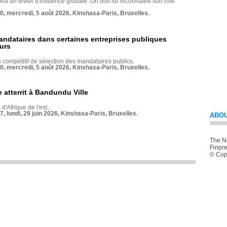
st un levier d'influence globale. On doit lui reconnaître son rôle
70, mercredi, 5 août 2026, Kinshasa-Paris, Bruxelles.
andataires dans certaines entreprises publiques
urs
compétitif de sélection des mandataires publics.
70, mercredi, 5 août 2026, Kinshasa-Paris, Bruxelles.
 atterrit à Bandundu Ville
 d'Afrique de l'est...
7, lundi, 29 juin 2026, Kinshasa-Paris, Bruxelles.
ABOU
The Ne
Finpre
© Copy