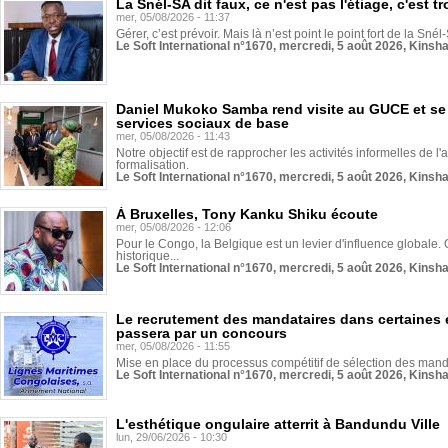
La Snél-SA dit faux, ce n'est pas l'étiage, c'est
mer, 05/08/2026 - 11:37
Gérer, c’est prévoir. Mais là n’est point le point fort de la Sn
Le Soft International n°1670, mercredi, 5 août 2026, Kinsh
Daniel Mukoko Samba rend visite au GUCE et se
services sociaux de base
mer, 05/08/2026 - 11:43
Notre objectif est de rapprocher les activités informelles de l'
formalisation.
Le Soft International n°1670, mercredi, 5 août 2026, Kinsh
À Bruxelles, Tony Kanku Shiku écoute
mer, 05/08/2026 - 12:06
Pour le Congo, la Belgique est un levier d'influence globale. O
historique...
Le Soft International n°1670, mercredi, 5 août 2026, Kinsh
Le recrutement des mandataires dans certaines 
passera par un concours
mer, 05/08/2026 - 11:55
Mise en place du processus compétitif de sélection des manda
Le Soft International n°1670, mercredi, 5 août 2026, Kinsh
L'esthétique ongulaire atterrit à Bandundu Ville
lun, 29/06/2026 - 10:30