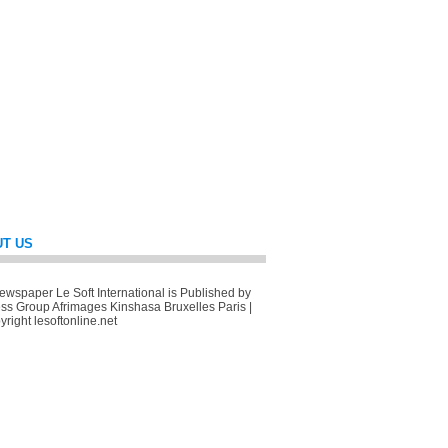
T US
wspaper Le Soft International is Published by
ss Group Afrimages Kinshasa Bruxelles Paris |
right lesoftonline.net