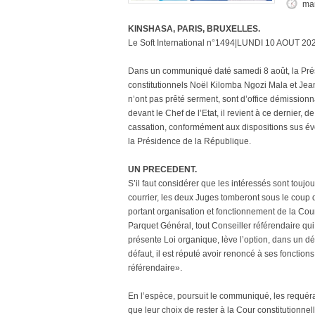
mar
KINSHASA, PARIS, BRUXELLES.
Le Soft International n°1494|LUNDI 10 AOUT 20
Dans un communiqué daté samedi 8 août, la Prés
constitutionnels Noël Kilomba Ngozi Mala et Je
n’ont pas prêté serment, sont d’office démission
devant le Chef de l’Etat, il revient à ce dernier,
cassation, conformément aux dispositions sus é
la Présidence de la République.
UN PRECEDENT.
S’il faut considérer que les intéressés sont touj
courrier, les deux Juges tomberont sous le coup d
portant organisation et fonctionnement de la Cou
Parquet Général, tout Conseiller référendaire qui 
présente Loi organique, lève l’option, dans un dél
défaut, il est réputé avoir renoncé à ses foncti
référendaire».
En l’espèce, poursuit le communiqué, les requérant
que leur choix de rester à la Cour constitutionne