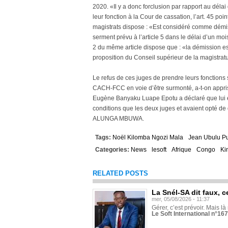
2020. «Il y a donc forclusion par rapport au délai
leur fonction à la Cour de cassation, l’art. 45 po
magistrats dispose : «Est considéré comme démissi
serment prévu à l’article 5 dans le délai d’un mois à 
2 du même article dispose que : «la démission e
proposition du Conseil supérieur de la magistrat
Le refus de ces juges de prendre leurs fonctions 
CACH-FCC en voie d’être surmonté, a-t-on appris 
Eugène Banyaku Luape Epotu a déclaré que lui e
conditions que les deux juges et avaient opté de
ALUNGA MBUWA.
Tags:
Noël Kilomba Ngozi Mala
Jean Ubulu P
Categories:
News
lesoft
Afrique
Congo
Ki
RELATED POSTS
La Snél-SA dit faux, c
mer, 05/08/2026 - 11:37
Gérer, c’est prévoir. Mais là
Le Soft International n°16