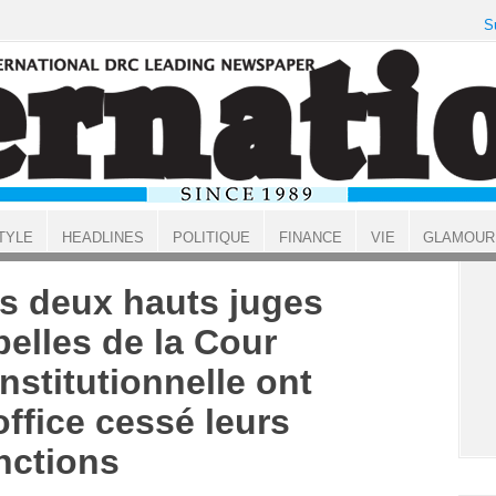
S
TYLE
HEADLINES
POLITIQUE
FINANCE
VIE
GLAMOUR
s deux hauts juges
belles de la Cour
nstitutionnelle ont
office cessé leurs
nctions