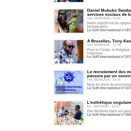
Daniel Mukoko Samba 
services sociaux de 
mer, 05/08/2026 - 11:43
Notre objectif est de rapproc
formalisation.
Le Soft International n°16
À Bruxelles, Tony Ka
mer, 05/08/2026 - 12:06
Pour le Congo, la Belgique e
historique...
Le Soft International n°16
Le recrutement des m
passera par un conco
mer, 05/08/2026 - 11:55
Mise en place du processus 
Le Soft International n°16
L'esthétique ongulaire
lun, 29/06/2026 - 10:30
Elle fait florès dans les pays
Le Soft International n°166