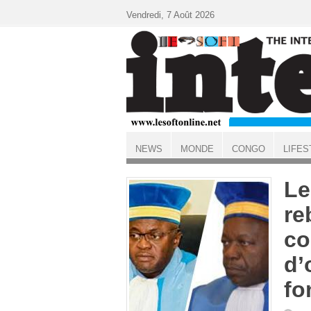
Aller au contenu principal
Vendredi, 7 Août 2026
NEWS
MONDE
CONGO
LIFES
ACCUEIL
Le
re
co
d’
fo