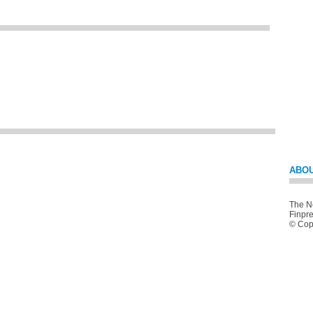
ABOU
The Ne
Finpre
© Copy