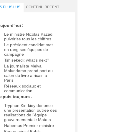
S PLUS LUS
CONTENU RÉCENT
ujourd'hui :
Le ministre Nicolas Kazadi
pulvérise tous les chiffres
Le président candidat met
en rang ses équipes de
campagne
Tshisekedi: what’s next?
La journaliste Melya
Malundama prend part au
salon du livre africain à
Paris
Réseaux sociaux et
communication
epuis toujours :
Tryphon Kin-kiey dénonce
une présentation outrée des
réalisations de l’équipe
gouvernementale Matata
Habemus Premier ministre
Kengo rejoint Kabila