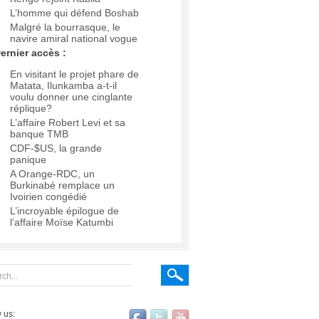
L’homme qui défend Boshab
Malgré la bourrasque, le
navire amiral national vogue
ernier accès :
En visitant le projet phare de
Matata, Ilunkamba a-t-il
voulu donner une cinglante
réplique?
L’affaire Robert Levi et sa
banque TMB
CDF-$US, la grande
panique
A Orange-RDC, un
Burkinabé remplace un
Ivoirien congédié
L’incroyable épilogue de
l’affaire Moïse Katumbi
 us: