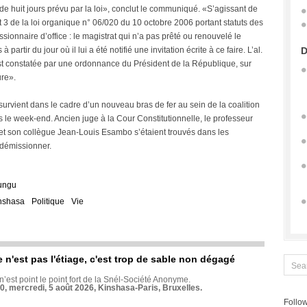
 de huit jours prévu par la loi», conclut le communiqué. «S’agissant de
int 3 de la loi organique n° 06/020 du 10 octobre 2006 portant statuts des
onnaire d’office : le magistrat qui n’a pas prêté ou renouvelé le
partir du jour où il lui a été notifié une invitation écrite à ce faire. L’al.
D
st constatée par une ordonnance du Président de la République, sur
ure».
survient dans le cadre d’un nouveau bras de fer au sein de la coalition
le week-end. Ancien juge à la Cour Constitutionnelle, le professeur
t son collègue Jean-Louis Esambo s’étaient trouvés dans les
 démissionner.
ungu
nshasa
Politique
Vie
e n'est pas l'étiage, c'est trop de sable non dégagé
 n’est point le point fort de la Snél-Société Anonyme.
70, mercredi, 5 août 2026, Kinshasa-Paris, Bruxelles.
Follow