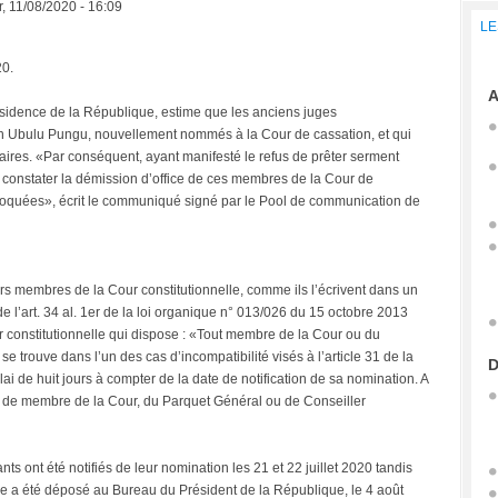
, 11/08/2020 - 16:09
LE
20.
A
idence de la République, estime que les anciens juges
an Ubulu Pungu, nouvellement nommés à la Cour de cassation, et qui
naires. «Par conséquent, ayant manifesté le refus de prêter serment
 de constater la démission d’office de ces membres de la Cour de
voquées», écrit le communiqué signé par le Pool de communication de
ours membres de la Cour constitutionnelle, comme ils l’écrivent dans un
e l’art. 34 al. 1er de la loi organique n° 013/026 du 15 octobre 2013
r constitutionnelle qui dispose : «Tout membre de la Cour ou du
se trouve dans l’un des cas d’incompatibilité visés à l’article 31 de la
D
ai de huit jours à compter de la date de notification de sa nomination. A
ons de membre de la Cour, du Parquet Général ou de Conseiller
s ont été notifiés de leur nomination les 21 et 22 juillet 2020 tandis
lle a été déposé au Bureau du Président de la République, le 4 août