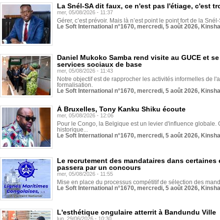
La Snél-SA dit faux, ce n'est pas l'étiage, c'est
mer, 05/08/2026 - 11:37
Gérer, c’est prévoir. Mais là n’est point le point fort de la Sn
Le Soft International n°1670, mercredi, 5 août 2026, Kinsh
Daniel Mukoko Samba rend visite au GUCE et se
services sociaux de base
mer, 05/08/2026 - 11:43
Notre objectif est de rapprocher les activités informelles de l'
formalisation.
Le Soft International n°1670, mercredi, 5 août 2026, Kinsh
À Bruxelles, Tony Kanku Shiku écoute
mer, 05/08/2026 - 12:06
Pour le Congo, la Belgique est un levier d'influence globale. O
historique...
Le Soft International n°1670, mercredi, 5 août 2026, Kinsh
Le recrutement des mandataires dans certaines 
passera par un concours
mer, 05/08/2026 - 11:55
Mise en place du processus compétitif de sélection des manda
Le Soft International n°1670, mercredi, 5 août 2026, Kinsh
L'esthétique ongulaire atterrit à Bandundu Ville
lun, 29/06/2026 - 10:30