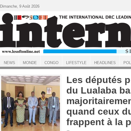
Aller au contenu principal
Dimanche, 9 Août 2026
NEWS
MONDE
CONGO
LIFESTYLE
HEADLINES
POL
ACCUEIL
Les députés p
du Lualaba ba
majoritairemen
quand ceux d
frappent à la 