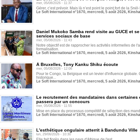
mer, 05/08/2026 - 11:37
Gérer, c’est prévoir. Mais là n’est point le point fort de la Sn
Le Soft International n°1670, mercredi, 5 août 2026, Kinsh
Daniel Mukoko Samba rend visite au GUCE et se
services sociaux de base
mer, 05/08/2026 - 11:43
Notre objectif est de rapprocher les activités informelles de l'
formalisation.
Le Soft International n°1670, mercredi, 5 août 2026, Kinsh
À Bruxelles, Tony Kanku Shiku écoute
mer, 05/08/2026 - 12:06
Pour le Congo, la Belgique est un levier d'influence globale. O
historique...
Le Soft International n°1670, mercredi, 5 août 2026, Kinsh
Le recrutement des mandataires dans certaines 
passera par un concours
mer, 05/08/2026 - 11:55
Mise en place du processus compétitif de sélection des manda
Le Soft International n°1670, mercredi, 5 août 2026, Kinsh
L'esthétique ongulaire atterrit à Bandundu Ville
lun, 29/06/2026 - 10:30
Elle fait florès dans les pays d'Afrique de l'est...