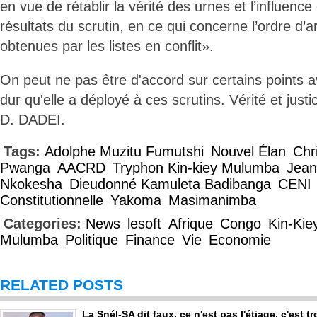
en vue de rétablir la vérité des urnes et l’influenc
résultats du scrutin, en ce qui concerne l’ordre d’a
obtenues par les listes en conflit».
On peut ne pas être d'accord sur certains points a
dur qu'elle a déployé à ces scrutins. Vérité et justi
D. DADEI.
Tags:
Adolphe Muzitu Fumutshi
Nouvel Élan
Chr
Pwanga
AACRD
Tryphon Kin-kiey Mulumba
Jean
Nkokesha
Dieudonné Kamuleta Badibanga
CENI
Constitutionnelle
Yakoma
Masimanimba
Categories:
News
lesoft
Afrique
Congo
Kin-Kie
Mulumba
Politique
Finance
Vie
Economie
RELATED POSTS
La Snél-SA dit faux, ce n'est pas l'étiage, c'est