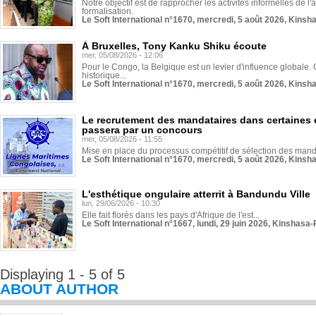
Notre objectif est de rapprocher les activités informelles de l'
formalisation.
Le Soft International n°1670, mercredi, 5 août 2026, Kinsh
À Bruxelles, Tony Kanku Shiku écoute
mer, 05/08/2026 - 12:06
Pour le Congo, la Belgique est un levier d'influence globale. O
historique...
Le Soft International n°1670, mercredi, 5 août 2026, Kinsh
Le recrutement des mandataires dans certaines 
passera par un concours
mer, 05/08/2026 - 11:55
Mise en place du processus compétitif de sélection des manda
Le Soft International n°1670, mercredi, 5 août 2026, Kinsh
L'esthétique ongulaire atterrit à Bandundu Ville
lun, 29/06/2026 - 10:30
Elle fait florès dans les pays d'Afrique de l'est...
Le Soft International n°1667, lundi, 29 juin 2026, Kinshasa-
Displaying 1 - 5 of 5
ABOUT AUTHOR