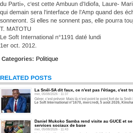
du Parti», c‘est cette Ambuun d’Idiofa, Laure- M
qui demain sera l’interface de l’Amp quand des éc
sonneront. Si elles ne sonnent pas, elle pourra touj
T. MATOTU
Le Soft International n°1191 daté lundi
1er oct. 2012.
Categories:
Politique
RELATED POSTS
La Snél-SA dit faux, ce n'est pas l'étiage, c'est
mer, 05/08/2026 - 11:37
Gérer, c’est prévoir. Mais là n’est point le point fort de la Sn
Le Soft International n°1670, mercredi, 5 août 2026, Kinsh
Daniel Mukoko Samba rend visite au GUCE et se
services sociaux de base
mer, 05/08/2026 - 11:43