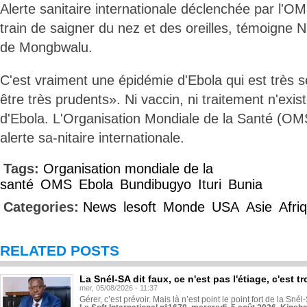
Alerte sanitaire internationale déclenchée par l'O
train de saigner du nez et des oreilles, témoigne N
de Mongbwalu.
C'est vraiment une épidémie d'Ebola qui est très 
être très prudents». Ni vaccin, ni traitement n'exi
d'Ebola. L'Organisation Mondiale de la Santé (OM
alerte sa-nitaire internationale.
Tags:
Organisation mondiale de la
santé
OMS
Ebola
Bundibugyo
Ituri
Bunia
Categories:
News
lesoft
Monde
USA
Asie
Afri
RELATED POSTS
La Snél-SA dit faux, ce n'est pas l'étiage, c'est
mer, 05/08/2026 - 11:37
Gérer, c’est prévoir. Mais là n’est point le point fort de la Sn