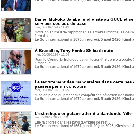
Le Soft International n°1670, mercredi, 5 août 2026, Kinsh
Daniel Mukoko Samba rend visite au GUCE et se
services sociaux de base
mer, 05/08/2026 - 11:43
Notre objectif est de rapprocher les activités informelles de l'
formalisation.
Le Soft International n°1670, mercredi, 5 août 2026, Kinsh
À Bruxelles, Tony Kanku Shiku écoute
mer, 05/08/2026 - 12:06
Pour le Congo, la Belgique est un levier d'influence globale. O
historique...
Le Soft International n°1670, mercredi, 5 août 2026, Kinsh
Le recrutement des mandataires dans certaines 
passera par un concours
mer, 05/08/2026 - 11:55
Mise en place du processus compétitif de sélection des manda
Le Soft International n°1670, mercredi, 5 août 2026, Kinsh
L'esthétique ongulaire atterrit à Bandundu Ville
lun, 29/06/2026 - 10:30
Elle fait florès dans les pays d'Afrique de l'est...
Le Soft International n°1667, lundi, 29 juin 2026, Kinshasa-