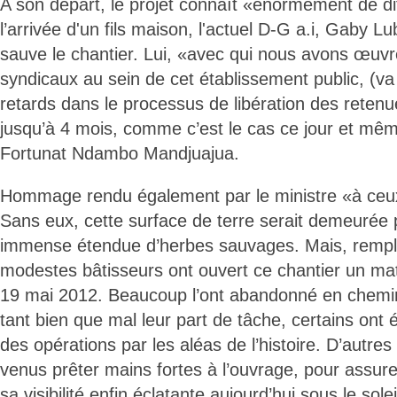
A son départ, le projet connaît «énormément de dif
l’arrivée d'un fils maison, l'actuel D-G a.i, Gaby 
sauve le chantier. Lui, «avec qui nous avons œu
syndicaux au sein de cet établissement public, (va
retards dans le processus de libération des retenue
jusqu’à 4 mois, comme c’est le cas ce jour et mêm
Fortunat Ndambo Mandjuajua.
Hommage rendu également par le ministre «à ceux 
Sans eux, cette surface de terre serait demeurée 
immense étendue d’herbes sauvages. Mais, rempli
modestes bâtisseurs ont ouvert ce chantier un mat
19 mai 2012. Beaucoup l’ont abandonné en chemin
tant bien que mal leur part de tâche, certains ont 
des opérations par les aléas de l’histoire. D’autre
venus prêter mains fortes à l’ouvrage, pour assu
sa visibilité enfin éclatante aujourd’hui sous le sole