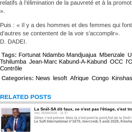
relatifs à l’élimination de la pauvreté et à la promo
».
Puis : « Il y a des hommes et des femmes qui font l
d’autres se contentent de la voir s’accomplir».
D. DADEI.
Tags:
Fortunat Ndambo Mandjuajua
Mbenzale
U
Tshilumba
Jean-Marc Kabund-A-Kabund
OCC
l'
Contrôle
Categories:
News
lesoft
Afrique
Congo
Kinsha
RELATED POSTS
La Snél-SA dit faux, ce n'est pas l'étiage, c'est
mer, 05/08/2026 - 11:37
Gérer, c’est prévoir. Mais là n’est point le point fort de la Sn
Le Soft International n°1670, mercredi, 5 août 2026, Kinsh