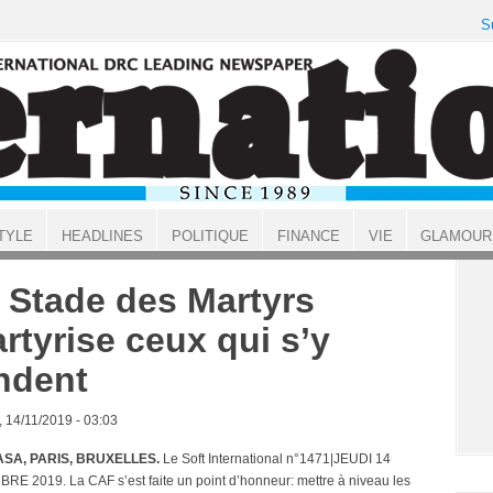
S
TYLE
HEADLINES
POLITIQUE
FINANCE
VIE
GLAMOUR
 Stade des Martyrs
rtyrise ceux qui s’y
ndent
, 14/11/2019 - 03:03
SA, PARIS, BRUXELLES.
Le Soft International n°1471|JEUDI 14
E 2019. La CAF s’est faite un point d’honneur: mettre à niveau les