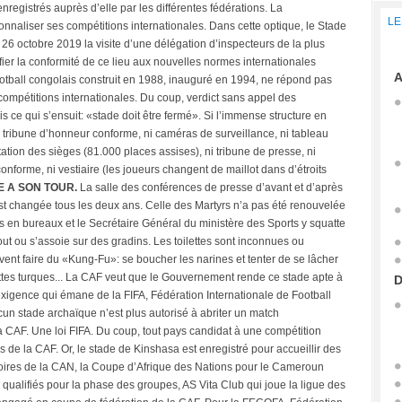
nregistrés auprès d’elle par les différentes fédérations. La
LE
onnaliser ses compétitions internationales. Dans cette optique, le Stade
26 octobre 2019 la visite d’une délégation d’inspecteurs de la plus
rifier la conformité de ce lieu aux nouvelles normes internationales
A
otball congolais construit en 1988, inauguré en 1994, ne répond pas
compétitions internationales. Du coup, verdict sans appel des
 ce qui s’ensuit: «stade doit être fermé». Si l’immense structure en
 ni tribune d’honneur conforme, ni caméras de surveillance, ni tableau
tation des sièges (81.000 places assises), ni tribune de presse, ni
nforme, ni vestiaire (les joueurs changent de maillot dans d’étroits
E A SON TOUR.
La salle des conférences de presse d’avant et d’après
t changée tous les deux ans. Celle des Martyrs n’a pas été renouvelée
s en bureaux et le Secrétaire Général du ministère des Sports y squatte
bout ou s’assoie sur des gradins. Les toilettes sont inconnues ou
vent faire du «Kung-Fu»: se boucher les narines et tenter de se lâcher
ettes turques... La CAF veut que le Gouvernement rende ce stade apte à
D
exigence qui émane de la FIFA, Fédération Internationale de Football
cun stade archaïque n’est plus autorisé à abriter un match
la CAF. Une loi FIFA. Du coup, tout pays candidat à une compétition
s de la CAF. Or, le stade de Kinshasa est enregistré pour accueillir des
oires de la CAN, la Coupe d’Afrique des Nations pour le Cameroun
ualifiés pour la phase des groupes, AS Vita Club qui joue la ligue des