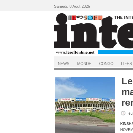
Aller au contenu principal
Samedi, 8 Août 2026
NEWS
MONDE
CONGO
LIFES
ACCUEIL
Le
ma
re
jeu
KINSHA
NOVEMBR