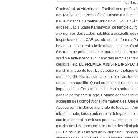
stades e
Confédération Africaine de Football veut professi
des Martyrs de la Pentecôte à Kinshasa a reçu le 
haute instance du football africain qui voulait vé
érigées. Jadis Stade Kamanyola, ce temple du fo
aux normes des stades habilités à accueillir des 
inspecteurs de la CAF: «stade non conforme».Puis
béton qui la soutient a belle allure, le stade n’a
électronique pour afficher le marquoir, ni numéro
système anti-incendie, ni banc des remplaçants co
couloirs), etc.
LE PREMIER MINISTRE INSPECT
match manque de tout. La pelouse synthétique es
depuis 2009. Plusieurs locaux ont été transformé
en toute tranquillité. Quant au public, il reste de
impraticables. Ceux qui ont ce besoin naturel doi
dans le parfait cafouillage. Comme dans les toil
accueillir des compétitions internationales. Une 
Association, l’instance mondiale de football. «Au
international», laisse entendre la délégation de 
continentale doit ouvrir ses portes aux inspecteur
matchs des Léopards dans le cadre des éliminat
2021 ainsi que ceux des deux clubs de Kinshasa q