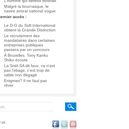
L’homme qui défend Boshab
Malgré la bourrasque, le
navire amiral national vogue
ernier accès :
Le D-G du Soft International
obtient la Grande Distinction
Le recrutement des
mandataires dans certaines
entreprises publiques
passera par un concours
À Bruxelles, Tony Kanku
Shiku écoute
La Snél-SA dit faux, ce n'est
pas l'étiage, c'est trop de
sable non dégagé
Enigmes? Il ne faut pas
rêver
 us: