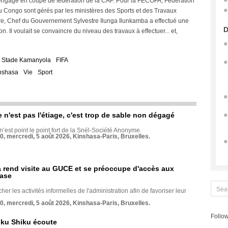
agé en coupe de fédération de la CAF. Pour la FECOFA, Fédération
u Congo sont gérés par les ministères des Sports et des Travaux
stre, Chef du Gouvernement Sylvestre Ilunga Ilunkamba a effectué une
D
on. Il voulait se convaincre du niveau des travaux à effectuer... et,
Stade Kamanyola
FIFA
nshasa
Vie
Sport
e n'est pas l'étiage, c'est trop de sable non dégagé
 n’est point le point fort de la Snél-Société Anonyme.
70, mercredi, 5 août 2026, Kinshasa-Paris, Bruxelles.
rend visite au GUCE et se préoccupe d'accès aux
base
her les activités informelles de l'administration afin de favoriser leur
70, mercredi, 5 août 2026, Kinshasa-Paris, Bruxelles.
Follow
nku Shiku écoute