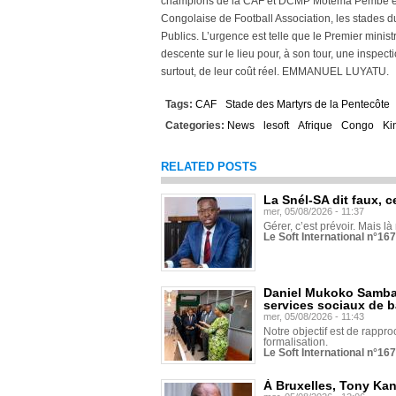
champions de la CAF et DCMP Motema Pembe eng
Congolaise de Football Association, les stades d
Publics. L’urgence est telle que le Premier mini
descente sur le lieu pour, à son tour, une inspecti
surtout, de leur coût réel. EMMANUEL LUYATU.
Tags:
CAF
Stade des Martyrs de la Pentecôte
Categories:
News
lesoft
Afrique
Congo
Ki
RELATED POSTS
La Snél-SA dit faux, c
mer, 05/08/2026 - 11:37
Gérer, c’est prévoir. Mais là
Le Soft International n°16
Daniel Mukoko Samba 
services sociaux de 
mer, 05/08/2026 - 11:43
Notre objectif est de rapproc
formalisation.
Le Soft International n°16
À Bruxelles, Tony Ka