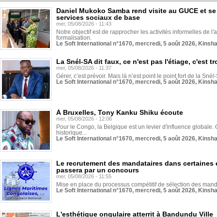
Daniel Mukoko Samba rend visite au GUCE et se
services sociaux de base
mer, 05/08/2026 - 11:43
Notre objectif est de rapprocher les activités informelles de l'
formalisation.
Le Soft International n°1670, mercredi, 5 août 2026, Kinsh
La Snél-SA dit faux, ce n'est pas l'étiage, c'est
mer, 05/08/2026 - 11:37
Gérer, c’est prévoir. Mais là n’est point le point fort de la Sn
Le Soft International n°1670, mercredi, 5 août 2026, Kinsh
À Bruxelles, Tony Kanku Shiku écoute
mer, 05/08/2026 - 12:06
Pour le Congo, la Belgique est un levier d'influence globale. O
historique...
Le Soft International n°1670, mercredi, 5 août 2026, Kinsh
Le recrutement des mandataires dans certaines 
passera par un concours
mer, 05/08/2026 - 11:55
Mise en place du processus compétitif de sélection des manda
Le Soft International n°1670, mercredi, 5 août 2026, Kinsh
L'esthétique ongulaire atterrit à Bandundu Ville