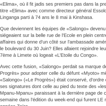
«Elima», où il fit jadis ses premiers pas dans la p
titre «Elima» avec comme directeur général Ess
Linganga parti à 74 ans le 8 mai à Kinshasa.
Que deviennent les équipes de «Salongo» devenu
siégeaient sur la belle rue de l’Ecole en plein cen
affaires qui donne d’un côté sur l’ambassade améri
le boulevard du 30 Juin? Elles allaient rejoindre l
7ème à Limete où logeait «L’Etoile du Congo».
Avec cette fusion, «Salongo» perdait sa marque d
Progrès» pour adopter celle du défunt «Myoto» mêm
«Salongo» («Le Progrès») était conservé, d’ord
ses signatures dont celle au pied du texte des «le
Mpanu-Mpanu» paraissant à la dernière page de co
semaine dans l’édition du week-end qui furent LE m