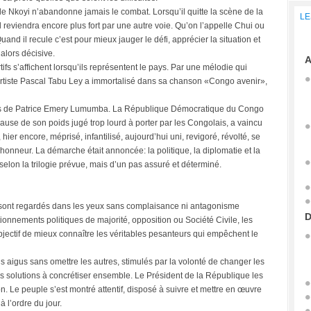
le Nkoyi n’abandonne jamais le combat. Lorsqu’il quitte la scène de la
LE
il reviendra encore plus fort par une autre voie. Qu’on l’appelle Chui ou
nd il recule c’est pour mieux jauger le défi, apprécier la situation et
alors décisive.
A
s s’affichent lorsqu’ils représentent le pays. Par une mélodie qui
 artiste Pascal Tabu Ley a immortalisé dans sa chanson «Congo avenir»,
ays de Patrice Emery Lumumba. La République Démocratique du Congo
ause de son poids jugé trop lourd à porter par les Congolais, a vaincu
 hier encore, méprisé, infantilisé, aujourd’hui uni, revigoré, révolté, se
 honneur. La démarche était annoncée: la politique, la diplomatie et la
selon la trilogie prévue, mais d’un pas assuré et déterminé.
e sont regardés dans les yeux sans complaisance ni antagonisme
D
itionnements politiques de majorité, opposition ou Société Civile, les
bjectif de mieux connaître les véritables pesanteurs qui empêchent le
s aigus sans omettre les autres, stimulés par la volonté de changer les
s solutions à concrétiser ensemble. Le Président de la République les
. Le peuple s’est montré attentif, disposé à suivre et mettre en œuvre
à l’ordre du jour.