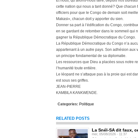
Et nous, qu’allons-nous faire, depuis nos bureau
cette nation qui nous a tant donné? Que chacun t
officiers pour que le Congo de demain soit meill
Makasi», chacun doit y apporter du sien.
Donner sa part à l’édification du Congo, contribuer
en se gardant de retomber dans le sommeil qui nou
gagner la République Démocratique du Congo.
La République Démocratique du Congo n’a aucun 
appartenant à un autre pays. Son adhésion aux va
un principe fondamental de sa diplomatie.
Les ressources que Dieu a placées sous notre res
l’humanité toute entière.
Le léopard ne s’attaque pas à la proie qui est d
est sous ses griffes.
JEAN-PIERRE
KAMBILA KANKWENDE.
Categories:
Politique
RELATED POSTS
La Snél-SA dit faux, c
mer, 05/08/2026 - 11:37