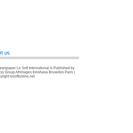
T US
wspaper Le Soft International is Published by
ss Group Afrimages Kinshasa Bruxelles Paris |
right lesoftonline.net