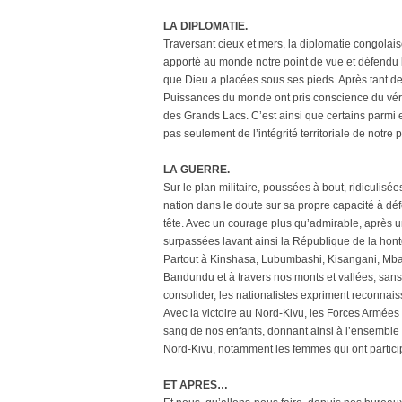
LA DIPLOMATIE.
Traversant cieux et mers, la diplomatie congola
apporté au monde notre point de vue et défendu
que Dieu a placées sous ses pieds. Après tant de 
Puissances du monde ont pris conscience du vér
des Grands Lacs. C’est ainsi que certains parm
pas seulement de l’intégrité territoriale de notre
LA GUERRE.
Sur le plan militaire, poussées à bout, ridiculisée
nation dans le doute sur sa propre capacité à déf
tête. Avec un courage plus qu’admirable, après u
surpassées lavant ainsi la République de la hont
Partout à Kinshasa, Lubumbashi, Kisangani, Mb
Bandundu et à travers nos monts et vallées, sans
consolider, les nationalistes expriment reconnais
Avec la victoire au Nord-Kivu, les Forces Armées 
sang de nos enfants, donnant ainsi à l’ensemble
Nord-Kivu, notamment les femmes qui ont particip
ET APRES…