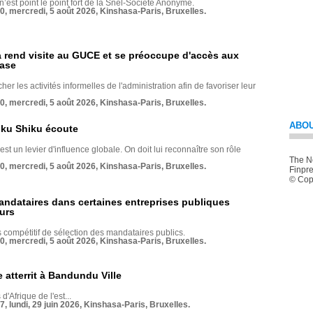
 n’est point le point fort de la Snél-Société Anonyme.
70, mercredi, 5 août 2026, Kinshasa-Paris, Bruxelles.
rend visite au GUCE et se préoccupe d'accès aux
base
her les activités informelles de l'administration afin de favoriser leur
70, mercredi, 5 août 2026, Kinshasa-Paris, Bruxelles.
ABOU
nku Shiku écoute
st un levier d'influence globale. On doit lui reconnaître son rôle
The Ne
70, mercredi, 5 août 2026, Kinshasa-Paris, Bruxelles.
Finpre
© Copy
andataires dans certaines entreprises publiques
urs
compétitif de sélection des mandataires publics.
70, mercredi, 5 août 2026, Kinshasa-Paris, Bruxelles.
 atterrit à Bandundu Ville
 d'Afrique de l'est...
7, lundi, 29 juin 2026, Kinshasa-Paris, Bruxelles.