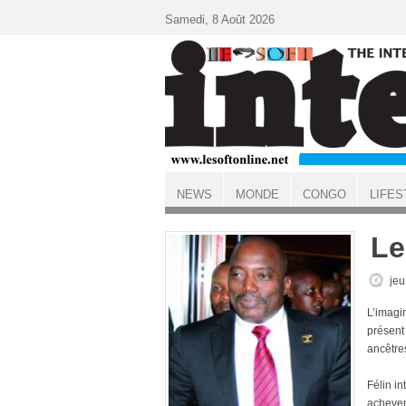
Aller au contenu principal
Samedi, 8 Août 2026
NEWS
MONDE
CONGO
LIFES
ACCUEIL
Le
jeu
L’imagi
présent 
ancêtre
Félin in
achever 