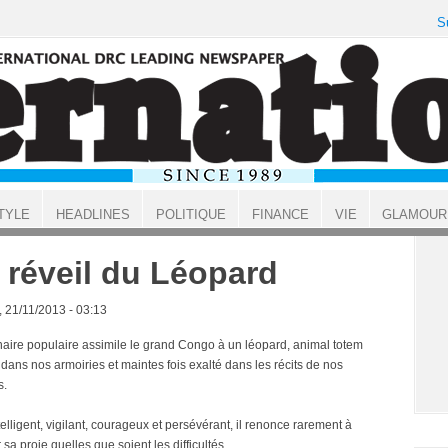
S
TYLE
HEADLINES
POLITIQUE
FINANCE
VIE
GLAMOUR
 réveil du Léopard
, 21/11/2013 - 03:13
naire populaire assimile le grand Congo à un léopard, animal totem
dans nos armoiries et maintes fois exalté dans les récits de nos
s.
telligent, vigilant, courageux et persévérant, il renonce rarement à
sa proie quelles que soient les difficultés.