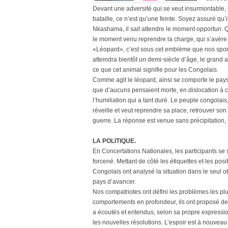
Devant une adversité qui se veut insurmontable, 
bataille, ce n’est qu’une feinte. Soyez assuré qu’
Nkashama, il sait attendre le moment opportun. Qua
le moment venu reprendre la charge, qui s’avère 
«Léopard», c’est sous cet emblème que nos sportif
atteindra bientôt un demi-siècle d’âge, le grand
ce que cet animal signifie pour les Congolais.
Comme agit le léopard, ainsi se comporte le p
que d’aucuns pensaient morte, en dislocation à c
l’humiliation qui a tant duré. Le peuple congolais,
réveille et veut reprendre sa place, retrouver son
guerre. La réponse est venue sans précipitation, 
LA POLITIQUE.
En Concertations Nationales, les participants s
forcené. Mettant de côté les étiquettes et les pos
Congolais ont analysé la situation dans le seul o
pays d’avancer.
Nos compatriotes ont défini les problèmes les plu
comportements en profondeur, ils ont proposé de
a écoutés et entendus, selon sa propre expression
les nouvelles résolutions. L’espoir est à nouveau 