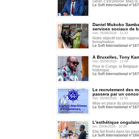
Gérer, c’est prévoir. Mais là
Le Soft International n°16
Daniel Mukoko Samba 
services sociaux de 
mer, 05/08/2026 - 11:43
Notre objectif est de rapproc
formalisation.
Le Soft International n°16
À Bruxelles, Tony Ka
mer, 05/08/2026 - 12:06
Pour le Congo, la Belgique e
historique...
Le Soft International n°16
Le recrutement des m
passera par un conco
mer, 05/08/2026 - 11:55
Mise en place du processus 
Le Soft International n°16
L'esthétique ongulaire
lun, 29/06/2026 - 10:30
Elle fait florès dans les pays
Le Soft International n°166