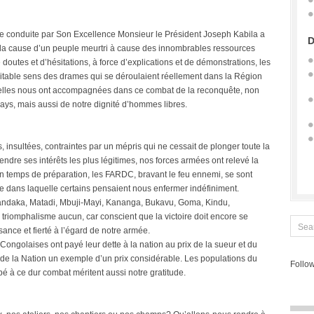
ise conduite par Son Excellence Monsieur le Président Joseph Kabila a
D
 la cause d’un peuple meurtri à cause des innombrables ressources
doutes et d’hésitations, à force d’explications et de démonstrations, les
itable sens des drames qui se déroulaient réellement dans la Région
i elles nous ont accompagnées dans ce combat de la reconquête, non
 pays, mais aussi de notre dignité d’hommes libres.
s, insultées, contraintes par un mépris qui ne cessait de plonger toute la
endre ses intérêts les plus légitimes, nos forces armées ont relevé la
n temps de préparation, les FARDC, bravant le feu ennemi, se sont
e dans laquelle certains pensaient nous enfermer indéfiniment.
andaka, Matadi, Mbuji-Mayi, Kananga, Bukavu, Goma, Kindu,
 triomphalisme aucun, car conscient que la victoire doit encore se
sance et fierté à l’égard de notre armée.
Congolaises ont payé leur dette à la nation au prix de la sueur et du
 de la Nation un exemple d’un prix considérable. Les populations du
Follow
é à ce dur combat méritent aussi notre gratitude.