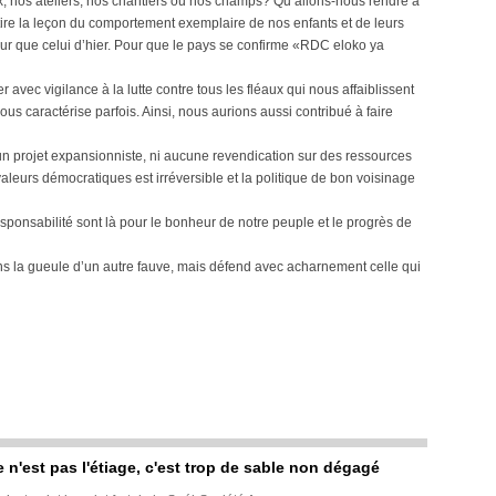
x, nos ateliers, nos chantiers ou nos champs? Qu’allons-nous rendre à
ire la leçon du comportement exemplaire de nos enfants et de leurs
eur que celui d’hier. Pour que le pays se confirme «RDC eloko ya
 avec vigilance à la lutte contre tous les fléaux qui nous affaiblissent
s caractérise parfois. Ainsi, nous aurions aussi contribué à faire
projet expansionniste, ni aucune revendication sur des ressources
leurs démocratiques est irréversible et la politique de bon voisinage
ponsabilité sont là pour le bonheur de notre peuple et le progrès de
ans la gueule d’un autre fauve, mais défend avec acharnement celle qui
e n'est pas l'étiage, c'est trop de sable non dégagé