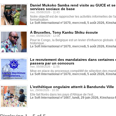
Daniel Mukoko Samba rend visite au GUCE et se
services sociaux de base
mer, 05/08/2026 - 11:43
Notre objectif est de rapprocher les activités informelles de l'
formalisation.
Le Soft International n°1670, mercredi, 5 août 2026, Kinsh
À Bruxelles, Tony Kanku Shiku écoute
mer, 05/08/2026 - 12:06
Pour le Congo, la Belgique est un levier d'influence globale. O
historique...
Le Soft International n°1670, mercredi, 5 août 2026, Kinsh
Le recrutement des mandataires dans certaines 
passera par un concours
mer, 05/08/2026 - 11:55
Mise en place du processus compétitif de sélection des manda
Le Soft International n°1670, mercredi, 5 août 2026, Kinsh
L'esthétique ongulaire atterrit à Bandundu Ville
lun, 29/06/2026 - 10:30
Elle fait florès dans les pays d'Afrique de l'est...
Le Soft International n°1667, lundi, 29 juin 2026, Kinshasa-