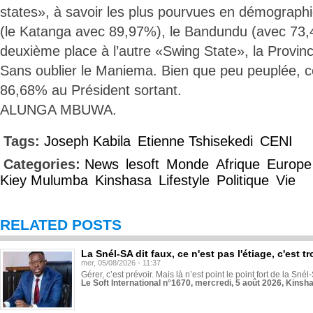
states», à savoir les plus pourvues en démographi
(le Katanga avec 89,97%), le Bandundu (avec 73,40
deuxième place à l’autre «Swing State», la Provin
Sans oublier le Maniema. Bien que peu peuplée, ce
86,68% au Président sortant.
ALUNGA MBUWA.
Tags:
Joseph Kabila
Etienne Tshisekedi
CENI
Categories:
News
lesoft
Monde
Afrique
Europe
Kiey Mulumba
Kinshasa
Lifestyle
Politique
Vie
RELATED POSTS
La Snél-SA dit faux, ce n'est pas l'étiage, c'est
mer, 05/08/2026 - 11:37
Gérer, c’est prévoir. Mais là n’est point le point fort de la Sn
Le Soft International n°1670, mercredi, 5 août 2026, Kinsh