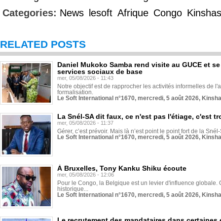
Categories:
News
lesoft
Afrique
Congo
Kinsha
RELATED POSTS
Daniel Mukoko Samba rend visite au GUCE et se
services sociaux de base
mer, 05/08/2026 - 11:43
Notre objectif est de rapprocher les activités informelles de l'
formalisation.
Le Soft International n°1670, mercredi, 5 août 2026, Kinsh
La Snél-SA dit faux, ce n'est pas l'étiage, c'est
mer, 05/08/2026 - 11:37
Gérer, c’est prévoir. Mais là n’est point le point fort de la Sn
Le Soft International n°1670, mercredi, 5 août 2026, Kinsh
À Bruxelles, Tony Kanku Shiku écoute
mer, 05/08/2026 - 12:06
Pour le Congo, la Belgique est un levier d'influence globale. O
historique...
Le Soft International n°1670, mercredi, 5 août 2026, Kinsh
Le recrutement des mandataires dans certaines 