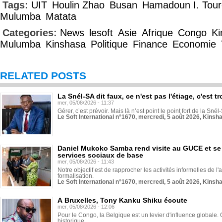
Tags:
UIT
Houlin Zhao
Busan
Hamadoun I. Tour
Mulumba
Matata
Categories:
News
lesoft
Asie
Afrique
Congo
Ki
Mulumba
Kinshasa
Politique
Finance
Economie
RELATED POSTS
La Snél-SA dit faux, ce n'est pas l'étiage, c'est
mer, 05/08/2026 - 11:37
Gérer, c’est prévoir. Mais là n’est point le point fort de la Sn
Le Soft International n°1670, mercredi, 5 août 2026, Kinsh
Daniel Mukoko Samba rend visite au GUCE et se
services sociaux de base
mer, 05/08/2026 - 11:43
Notre objectif est de rapprocher les activités informelles de l'
formalisation.
Le Soft International n°1670, mercredi, 5 août 2026, Kinsh
À Bruxelles, Tony Kanku Shiku écoute
mer, 05/08/2026 - 12:06
Pour le Congo, la Belgique est un levier d'influence globale. O
historique...