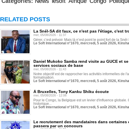
Categories:
News
lesoft
Afrique
Congo
Politiqu
RELATED POSTS
La Snél-SA dit faux, ce n'est pas l'étiage, c'est
mer, 05/08/2026 - 11:37
Gérer, c’est prévoir. Mais là n’est point le point fort de la Sn
Le Soft International n°1670, mercredi, 5 août 2026, Kinsh
Daniel Mukoko Samba rend visite au GUCE et se
services sociaux de base
mer, 05/08/2026 - 11:43
Notre objectif est de rapprocher les activités informelles de l'
formalisation.
Le Soft International n°1670, mercredi, 5 août 2026, Kinsh
À Bruxelles, Tony Kanku Shiku écoute
mer, 05/08/2026 - 12:06
Pour le Congo, la Belgique est un levier d'influence globale. O
historique...
Le Soft International n°1670, mercredi, 5 août 2026, Kinsh
Le recrutement des mandataires dans certaines 
passera par un concours