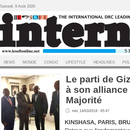
Aller au contenu principal
Samedi, 8 Août 2026
NEWS
MONDE
CONGO
LIFESTYLE
HEADLINES
POL
ACCUEIL
Le parti de Gi
à son alliance
Majorité
mer, 14/03/2018 - 05:47
KINSHASA, PARIS, BR