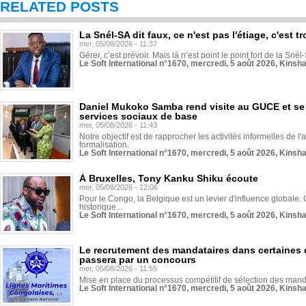
RELATED POSTS
La Snél-SA dit faux, ce n'est pas l'étiage, c'est
mer, 05/08/2026 - 11:37
Gérer, c’est prévoir. Mais là n’est point le point fort de la Sn
Le Soft International n°1670, mercredi, 5 août 2026, Kinsh
Daniel Mukoko Samba rend visite au GUCE et se
services sociaux de base
mer, 05/08/2026 - 11:43
Notre objectif est de rapprocher les activités informelles de l'
formalisation.
Le Soft International n°1670, mercredi, 5 août 2026, Kinsh
À Bruxelles, Tony Kanku Shiku écoute
mer, 05/08/2026 - 12:06
Pour le Congo, la Belgique est un levier d'influence globale. O
historique...
Le Soft International n°1670, mercredi, 5 août 2026, Kinsh
Le recrutement des mandataires dans certaines 
passera par un concours
mer, 05/08/2026 - 11:55
Mise en place du processus compétitif de sélection des manda
Le Soft International n°1670, mercredi, 5 août 2026, Kinsh